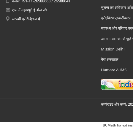
फैक्स: +91-11-26588663 / 26588641
सूचना का अधिकार अध
एम्स में महत्वपूर्ण ई -मेल पते
प्रोएक्टिव प्रकटीकरण
आपकी प्रतिक्रिया दें
स्वास्थ्य और परिवार कल
अ॰ भा॰ आ॰ सं॰ से जुड़े
Mission Delhi
मेरा अस्पताल
Hamara AIIMS
कॉपीराइट और कॉपी; 2026
BCMath lib not ins