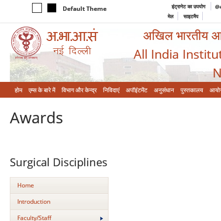
इंट्रानेट का उपयोग
@a
Default Theme
मेल
साइटमैप
अखिल भारतीय आयुर
All India Instit
N
होम
एम्‍स के बारे में
विभाग और केन्‍द्र
निविदाएं
अपॉइंटमेंट
अनुसंधान
पुस्तकालय
आयो
Awards
Surgical Disciplines
Home
Introduction
Faculty/Staff