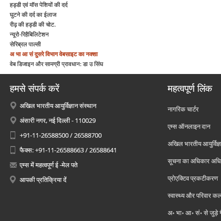
हड्डी एवं मॉस पेशियों की दर्द
घुटने की दर्द का ईलाज
रीढ़ की हड्डी की चोट.
न्यूरो-रिहैबिलिटेशन
सेरिब्रल पाल्सी
अ भा आ सं
दुसरे विभाग
वेबसाइट का नक्शा
वेब डिजाइन और सामग्री प्रावधान: डा उ सिंघ
हमसे संपर्क करें
महत्वपूर्ण लिंक
अखिल भारतीय आयुर्विज्ञान संस्थान
नागरिक चार्टर
अंसारी नगर, नई दिल्ली - 110029
एम्स ऑनलाइन दान
+91-11-26588500 / 26588700
अखिल भारतीय आयुर्विज्ञ
फैक्स: +91-11-26588663 / 26588641
सूचना का अधिकार अध
एम्स में महत्वपूर्ण ई -मेल पते
प्रोएक्टिव प्रकटीकरण
आपकी प्रतिक्रिया दें
स्वास्थ्य और परिवार कल
अ॰ भा॰ आ॰ सं॰ से जुड़े