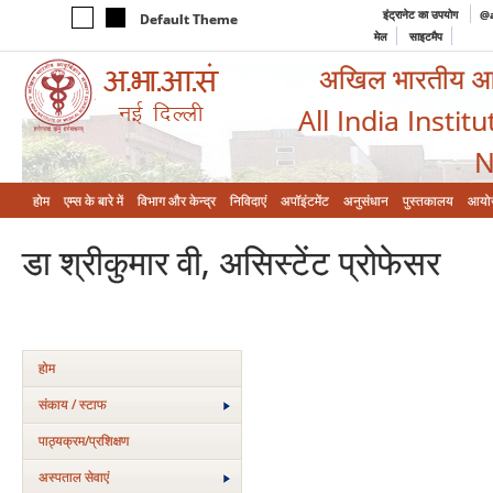
इंट्रानेट का उपयोग
@a
Default Theme
मेल
साइटमैप
अखिल भारतीय आयुर
All India Instit
N
होम
एम्‍स के बारे में
विभाग और केन्‍द्र
निविदाएं
अपॉइंटमेंट
अनुसंधान
पुस्तकालय
आयो
डा श्रीकुमार वी, असिस्टेंट प्रोफेसर
होम
संकाय / स्टाफ
पाठ्यक्रम/प्रशिक्षण
अस्‍पताल सेवाएं