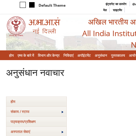
इंट्रानेट का उपयोग
@a
Default Theme
मेल
साइटमैप
अखिल भारतीय आयुर
All India Instit
N
होम
एम्‍स के बारे में
विभाग और केन्‍द्र
निविदाएं
अपॉइंटमेंट
अनुसंधान
पुस्तकालय
आयो
अनुसंधान नवाचार
होम
संकाय / स्टाफ
पाठ्यक्रम/प्रशिक्षण
अस्‍पताल सेवाएं