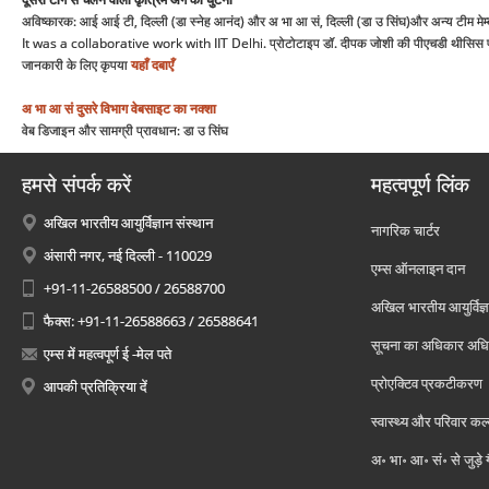
अविष्कारक: आई आई टी, दिल्ली (डा स्नेह आनंद) और अ भा आ सं, दिल्ली (डा उ सिंघ)और अन्य टीम मेम
It was a collaborative work with IIT Delhi. प्रोटोटाइप डॉ. दीपक जोशी की पीएचडी थीसिस परि
जानकारी के लिए कृपया
यहाँ दबाएँ
अ भा आ सं
दुसरे विभाग
वेबसाइट का नक्शा
वेब डिजाइन और सामग्री प्रावधान: डा उ सिंघ
हमसे संपर्क करें
महत्वपूर्ण लिंक
अखिल भारतीय आयुर्विज्ञान संस्थान
नागरिक चार्टर
अंसारी नगर, नई दिल्ली - 110029
एम्स ऑनलाइन दान
+91-11-26588500 / 26588700
अखिल भारतीय आयुर्विज्ञ
फैक्स: +91-11-26588663 / 26588641
सूचना का अधिकार अध
एम्स में महत्वपूर्ण ई -मेल पते
प्रोएक्टिव प्रकटीकरण
आपकी प्रतिक्रिया दें
स्वास्थ्य और परिवार कल
अ॰ भा॰ आ॰ सं॰ से जुड़े