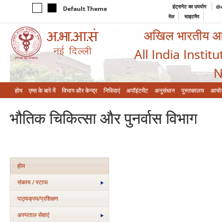
इंट्रानेट का उपयोग
@a
Default Theme
मेल
साइटमैप
अखिल भारतीय आयुर
All India Instit
N
होम
एम्‍स के बारे में
विभाग और केन्‍द्र
निविदाएं
अपॉइंटमेंट
अनुसंधान
पुस्तकालय
आयो
भौतिक चिकित्सा और पुनर्वास विभाग
होम
संकाय / स्टाफ
पाठ्यक्रम/प्रशिक्षण
अस्‍पताल सेवाएं