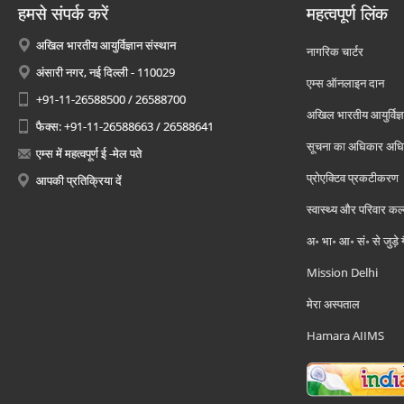
हमसे संपर्क करें
महत्वपूर्ण लिंक
अखिल भारतीय आयुर्विज्ञान संस्थान
नागरिक चार्टर
अंसारी नगर, नई दिल्ली - 110029
एम्स ऑनलाइन दान
+91-11-26588500 / 26588700
अखिल भारतीय आयुर्विज्ञ
फैक्स: +91-11-26588663 / 26588641
सूचना का अधिकार अध
एम्स में महत्वपूर्ण ई -मेल पते
प्रोएक्टिव प्रकटीकरण
आपकी प्रतिक्रिया दें
स्वास्थ्य और परिवार कल
अ॰ भा॰ आ॰ सं॰ से जुड़े
Mission Delhi
मेरा अस्पताल
Hamara AIIMS