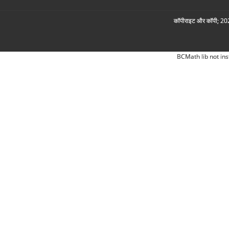
कॉपीराइट और कॉपी; 2026
BCMath lib not ins