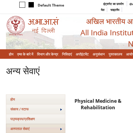
इंट्रानेट का उपयोग
@a
Default Theme
मेल
साइटमैप
अखिल भारतीय आयुर
All India Instit
N
होम
एम्‍स के बारे में
विभाग और केन्‍द्र
निविदाएं
अपॉइंटमेंट
अनुसंधान
पुस्तकालय
आयो
अन्य सेवाएं
होम
Physical Medicine &
Rehabilitation
संकाय / स्टाफ
पाठ्यक्रम/प्रशिक्षण
अस्‍पताल सेवाएं