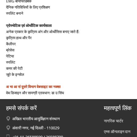
EMG बायोफीडबैक
दैनिक गतिविधियों के लिए प्रशिक्षण
स्पलिंट बनाने
प्रोस्थेटिक एवं ओर्थोटिक कार्यशाला
अनेक प्रकार के कृत्रिम अंग और ओर्थोसिस बनाए जाते हैं:
कृत्रिम हाथ और पैर
कैलीपर
ब्रेसेस
पेटिया
स्पलिंट
कमर की पेटी
जूते के इन्सोल
अ भा आ सं
दुसरे विभाग
वेबसाइट का नक्शा
वेब डिजाइन और सामग्री प्रावधान: डा उ सिंघ
हमसे संपर्क करें
महत्वपूर्ण लिंक
अखिल भारतीय आयुर्विज्ञान संस्थान
नागरिक चार्टर
अंसारी नगर, नई दिल्ली - 110029
एम्स ऑनलाइन दान