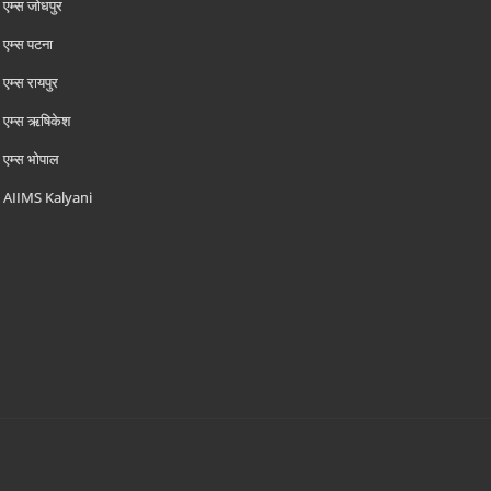
एम्‍स जोधपुर
एम्‍स पटना
एम्‍स रायपुर
एम्‍स ऋषिकेश
एम्‍स भोपाल
AIIMS Kalyani