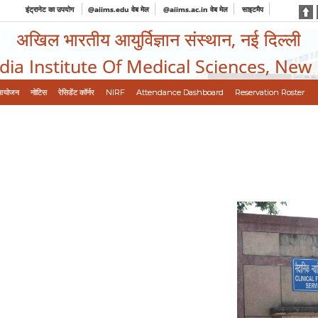
इंट्रानेट का उपयोग
@aiims.edu वेब मेल
@aiims.ac.in वेब मेल
साइटमैप
अखिल भारतीय आयुर्विज्ञान संस्थान, नई दिल्ली
ndia Institute Of Medical Sciences, New
आयोजन
नोटिस
रेसिडेंट कॉर्नर
NIRF
Attendance Dashboard
Reservation Roster