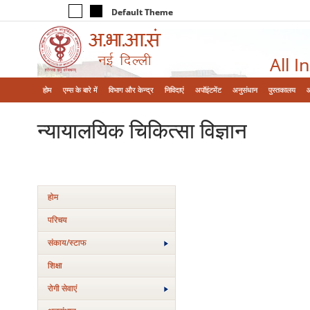
Default Theme
All I
होम
एम्‍स के बारे में
विभाग और केन्‍द्र
निविदाएं
अपॉइंटमेंट
अनुसंधान
पुस्तकालय
न्‍यायालयिक चिकित्‍सा विज्ञान
होम
परिचय
संकाय/स्‍टाफ
शिक्षा
रोगी सेवाएं