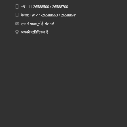
+91-11-26588500 / 26588700
फैक्स: +91-11-26588663 / 26588641
एम्स में महत्वपूर्ण ई -मेल पते
आपकी प्रतिक्रिया दें