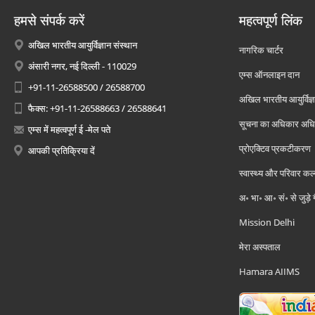
हमसे संपर्क करें
महत्वपूर्ण लिंक
अखिल भारतीय आयुर्विज्ञान संस्थान
नागरिक चार्टर
अंसारी नगर, नई दिल्ली - 110029
एम्स ऑनलाइन दान
+91-11-26588500 / 26588700
अखिल भारतीय आयुर्विज्ञ
फैक्स: +91-11-26588663 / 26588641
सूचना का अधिकार अध
एम्स में महत्वपूर्ण ई -मेल पते
प्रोएक्टिव प्रकटीकरण
आपकी प्रतिक्रिया दें
स्वास्थ्य और परिवार कल
अ॰ भा॰ आ॰ सं॰ से जुड़े
Mission Delhi
मेरा अस्पताल
Hamara AIIMS