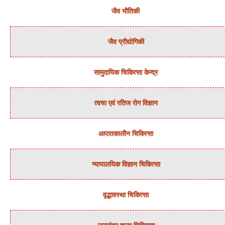
जैव भौतिकी
जैव प्रौद्योगिकी
सामुदायिक चिकित्‍सा केन्‍द्र
त्‍वचा एवं रतिज रोग विज्ञान
आपातकालीन चिकित्सा
न्‍यायालयिक विज्ञान चिकित्‍सा
वृद्धावस्था चिकित्सा