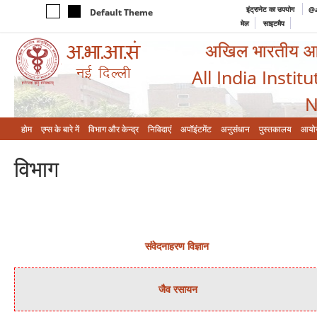
इंट्रानेट का उपयोग
@a
Default Theme
मेल
साइटमैप
अखिल भारतीय आयुर
All India Instit
N
होम
एम्‍स के बारे में
विभाग और केन्‍द्र
निविदाएं
अपॉइंटमेंट
अनुसंधान
पुस्तकालय
आयो
विभाग
संवेदनाहरण विज्ञान
जैव रसायन