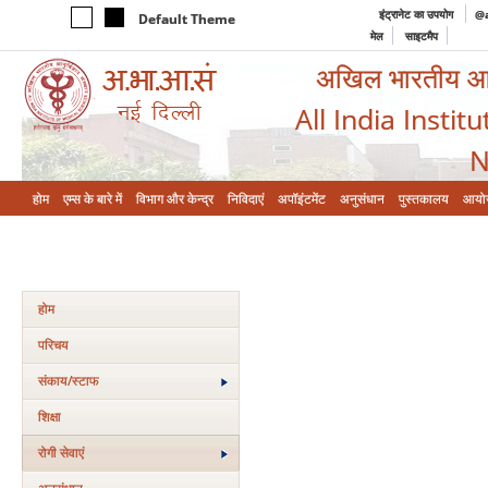
इंट्रानेट का उपयोग
@a
Default Theme
मेल
साइटमैप
अखिल भारतीय आयुर
All India Instit
N
होम
एम्‍स के बारे में
विभाग और केन्‍द्र
निविदाएं
अपॉइंटमेंट
अनुसंधान
पुस्तकालय
आयो
होम
परिचय
संकाय/स्‍टाफ
शिक्षा
रोगी सेवाएं