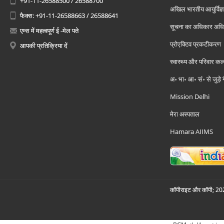
+91-11-26588500 / 26588700
अखिल भारतीय आयुर्विज्ञ
फैक्स: +91-11-26588663 / 26588641
सूचना का अधिकार अध
एम्स में महत्वपूर्ण ई -मेल पते
प्रोएक्टिव प्रकटीकरण
आपकी प्रतिक्रिया दें
स्वास्थ्य और परिवार कल
अ॰ भा॰ आ॰ सं॰ से जुड़े
Mission Delhi
मेरा अस्पताल
Hamara AIIMS
कॉपीराइट और कॉपी; 2026