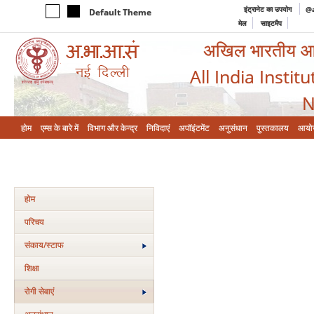
इंट्रानेट का उपयोग
@a
Default Theme
मेल
साइटमैप
अखिल भारतीय आयुर
All India Instit
N
होम
एम्‍स के बारे में
विभाग और केन्‍द्र
निविदाएं
अपॉइंटमेंट
अनुसंधान
पुस्तकालय
आयो
होम
परिचय
संकाय/स्‍टाफ
शिक्षा
रोगी सेवाएं