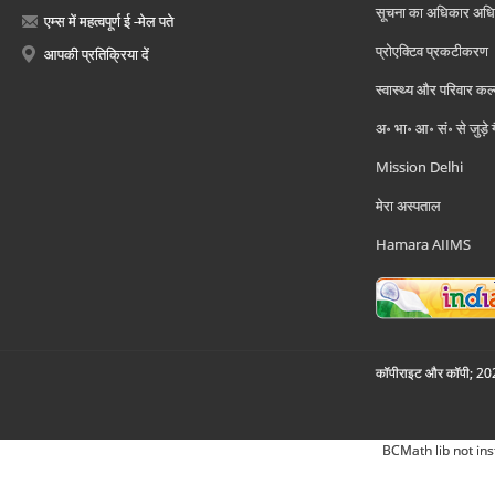
सूचना का अधिकार अध
एम्स में महत्वपूर्ण ई -मेल पते
प्रोएक्टिव प्रकटीकरण
आपकी प्रतिक्रिया दें
स्वास्थ्य और परिवार कल
अ॰ भा॰ आ॰ सं॰ से जुड़े
Mission Delhi
मेरा अस्पताल
Hamara AIIMS
कॉपीराइट और कॉपी; 2026
BCMath lib not ins