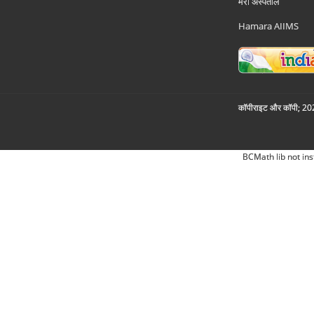
मेरा अस्पताल
Hamara AIIMS
कॉपीराइट और कॉपी; 2026
BCMath lib not ins