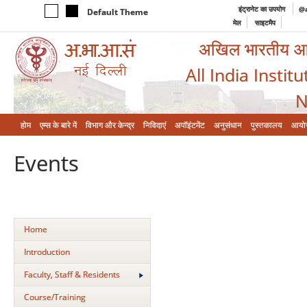
इंट्रानेट का उपयोग
@a
Default Theme
मेल
साइटमैप
अखिल भारतीय आयुर
All India Instit
N
होम
एम्‍स के बारे में
विभाग और केन्‍द्र
निविदाएं
अपॉइंटमेंट
अनुसंधान
पुस्तकालय
आयो
Events
Home
Introduction
Faculty, Staff & Residents
Course/Training