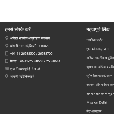
हमसे संपर्क करें
महत्वपूर्ण लिंक
अखिल भारतीय आयुर्विज्ञान संस्थान
नागरिक चार्टर
अंसारी नगर, नई दिल्ली - 110029
एम्स ऑनलाइन दान
+91-11-26588500 / 26588700
अखिल भारतीय आयुर्विज्ञ
फैक्स: +91-11-26588663 / 26588641
सूचना का अधिकार अध
एम्स में महत्वपूर्ण ई -मेल पते
प्रोएक्टिव प्रकटीकरण
आपकी प्रतिक्रिया दें
स्वास्थ्य और परिवार कल
अ॰ भा॰ आ॰ सं॰ से जुड़े
Mission Delhi
मेरा अस्पताल