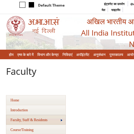
इंट्रानेट का उपयोग
@a
Default Theme
मेल
साइटमैप
अखिल भारतीय आयुर
All India Instit
N
होम
एम्‍स के बारे में
विभाग और केन्‍द्र
निविदाएं
अपॉइंटमेंट
अनुसंधान
पुस्तकालय
आयो
Faculty
Home
Introduction
Faculty, Staff & Residents
Course/Training