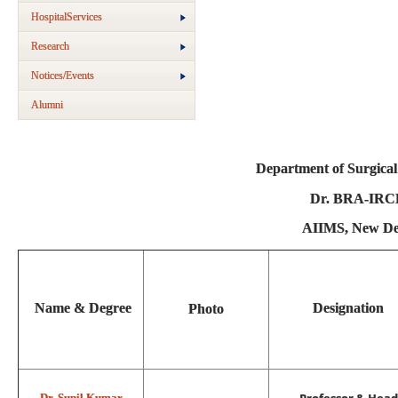
HospitalServices
Research
Notices/Events
Alumni
Department of Surgica
Dr. BRA-IR
AIIMS, New De
Name & Degree
Designation
Photo
Dr. Sunil Kumar