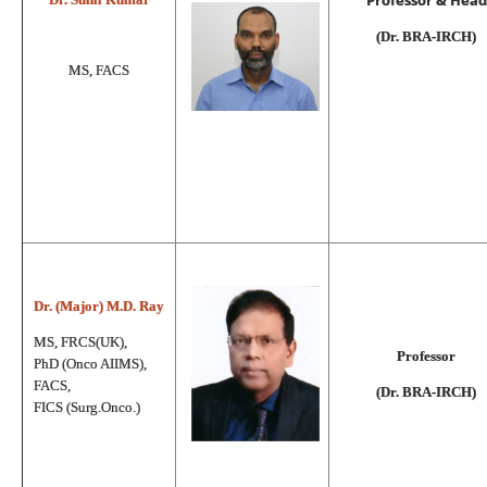
Professor & Head
(Dr. BRA-IRCH)
MS, FACS
Dr. (Major) M.D. Ray
MS, FRCS(UK),
Professor
PhD (Onco AIIMS),
FACS,
(Dr. BRA-IRCH)
FICS (Surg.Onco.)