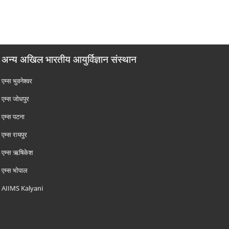
अन्य अखिल भारतीय आयुर्विज्ञान संस्थान
एम्‍स भुवनेश्वर
एम्‍स जोधपुर
एम्‍स पटना
एम्‍स रायपुर
एम्‍स ऋषिकेश
एम्‍स भोपाल
AIIMS Kalyani