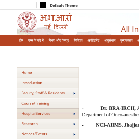
Default Theme
All I
होम
एम्‍स के बारे में
विभाग और केन्‍द्र
निविदाएं
अपॉइंटमेंट
अनुसंधान
पुस्तकालय
Home
Introduction
Faculty, Staff & Residents
Course/Training
-
Dr. BRA-IRCH, A
HospitalServices
Department of Onco-anesthes
Research
-
NCI-AIIMS, Jhajja
Notices/Events