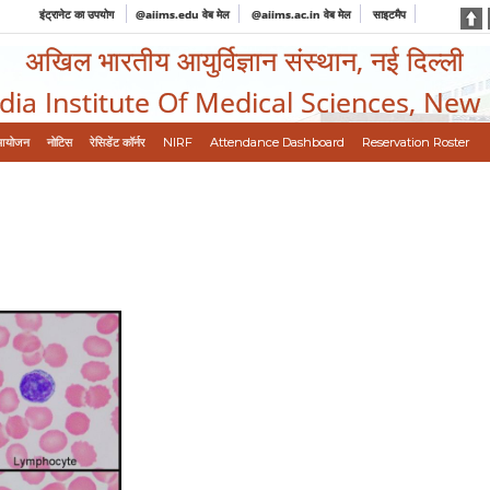
इंट्रानेट का उपयोग
@aiims.edu वेब मेल
@aiims.ac.in वेब मेल
साइटमैप
अखिल भारतीय आयुर्विज्ञान संस्थान, नई दिल्ली
ndia Institute Of Medical Sciences, New
आयोजन
नोटिस
रेसिडेंट कॉर्नर
NIRF
Attendance Dashboard
Reservation Roster