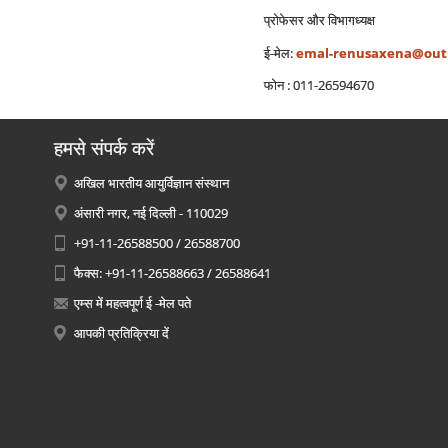
प्रोफेसर और विभागध्‍यक्ष
ई-मेल:
emal-renusaxena@out
फोन : 011-26594670
हमसे संपर्क करें
अखिल भारतीय आयुर्विज्ञान संस्थान
अंसारी नगर, नई दिल्ली - 110029
+91-11-26588500 / 26588700
फैक्स: +91-11-26588663 / 26588641
एम्स में महत्वपूर्ण ई -मेल पते
आपकी प्रतिक्रिया दें