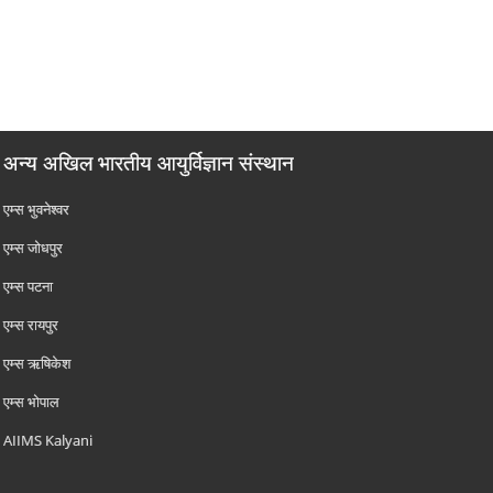
अन्य अखिल भारतीय आयुर्विज्ञान संस्थान
एम्‍स भुवनेश्वर
एम्‍स जोधपुर
एम्‍स पटना
एम्‍स रायपुर
एम्‍स ऋषिकेश
एम्‍स भोपाल
AIIMS Kalyani