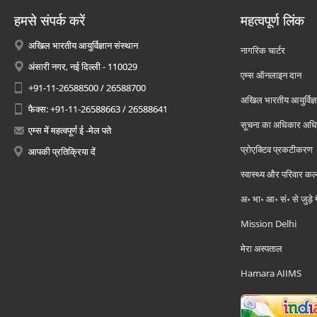
हमसे संपर्क करें
महत्वपूर्ण लिंक
अखिल भारतीय आयुर्विज्ञान संस्थान
नागरिक चार्टर
अंसारी नगर, नई दिल्ली - 110029
एम्स ऑनलाइन दान
+91-11-26588500 / 26588700
अखिल भारतीय आयुर्विज्ञ
फैक्स: +91-11-26588663 / 26588641
सूचना का अधिकार अध
एम्स में महत्वपूर्ण ई -मेल पते
प्रोएक्टिव प्रकटीकरण
आपकी प्रतिक्रिया दें
स्वास्थ्य और परिवार कल
अ॰ भा॰ आ॰ सं॰ से जुड़े
Mission Delhi
मेरा अस्पताल
Hamara AIIMS