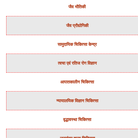
जैव भौतिकी
जैव प्रौद्योगिकी
सामुदायिक चिकित्‍सा केन्‍द्र
त्‍वचा एवं रतिज रोग विज्ञान
आपातकालीन चिकित्सा
न्‍यायालयिक विज्ञान चिकित्‍सा
वृद्धावस्था चिकित्सा