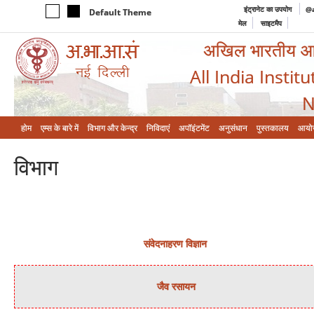
इंट्रानेट का उपयोग
@a
Default Theme
मेल
साइटमैप
अखिल भारतीय आयुर
All India Instit
N
होम
एम्‍स के बारे में
विभाग और केन्‍द्र
निविदाएं
अपॉइंटमेंट
अनुसंधान
पुस्तकालय
आयो
विभाग
संवेदनाहरण विज्ञान
जैव रसायन