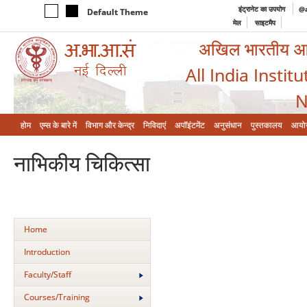
इंट्रानेट का उपयोग
@a
Default Theme
मेल
साइटमैप
अखिल भारतीय आयुर
All India Instit
N
होम
एम्‍स के बारे में
विभाग और केन्‍द्र
निविदाएं
अपॉइंटमेंट
अनुसंधान
पुस्तकालय
आयो
नाभिकीय चिकित्‍सा
Home
Introduction
Faculty/Staff
Courses/Training