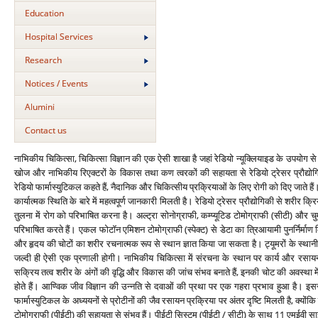
Education
Hospital Services
Research
Notices / Events
Alumini
Contact us
नाभिकीय चिकित्‍सा, चिकित्‍सा विज्ञान की एक ऐसी शाखा है जहां रेडियो न्‍यूक्लियाइड के उपयोग
खोज और नाभिकीय रिएक्‍टरों के विकास तथा कण त्‍वरकों की सहायता से रेडियो ट्रेसर प्रौद्योगिकी म
रेडियो फार्मास्‍युटिकल कहते हैं, नैदानिक और चिकित्‍सीय प्रक्रियाओं के लिए रोगी को दिए जाते है
कार्यात्‍मक स्थिति के बारे में महत्‍वपूर्ण जानकारी मिलती है। रेडियो ट्रेसर प्रौद्योगिकी से शरीर क
तुलना में रोग को परिभाषित करना है। अल्‍ट्रा सोनोग्राफी, कम्‍प्‍यूटिड टोमोग्राफी (सीटी) 
परिभाषित करते हैं। एकल फोटॉन एमिशन टोमोग्राफी (स्‍पेक्‍ट) से डेटा का त्रिआयामी पुनर्निर्मा
और हृदय की चोटों का शरीर रचनात्‍मक रूप से स्‍थान ज्ञात किया जा सकता है। ट्यूमरों के स्‍थानीक
जल्‍दी ही ऐसी एक प्रणाली होगी। नाभिकीय चिकित्‍सा में संरचना के स्‍थान पर कार्य और रसा
सक्रिय तत्‍व शरीर के अंगों की वृद्धि और विकास की जांच संभव बनाते हैं, इनकी चोट की अवस्‍था
होते हैं। आण्विक जीव विज्ञान की उन्‍नति से दवाओं की प्रथा पर एक गहरा प्रभाव हुआ है। इसस
फार्मास्‍युटिकल के अध्‍ययनों से प्रोटीनों की जैव रसायन प्रक्रिया पर अंतर दृष्टि मिलती है, क्‍य
टोमोग्राफी (पीईटी) की सहायता से संभव हैं। पीईटी सिस्‍टम (पीईटी / सीटी) के साथ 11 एमईवी साइक्