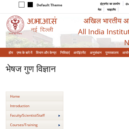
इंट्रानेट का उपयोग
@a
Default Theme
मेल
साइटमैप
अखिल भारतीय आयुर
All India Instit
N
होम
एम्‍स के बारे में
विभाग और केन्‍द्र
निविदाएं
अपॉइंटमेंट
अनुसंधान
पुस्तकालय
आयो
भेषज गुण विज्ञान
Home
Introduction
Faculty/Scientist/Staff
Courses/Training