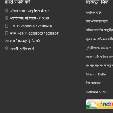
हमसे संपर्क करें
महत्वपूर्ण लिंक
अखिल भारतीय आयुर्विज्ञान संस्थान
नागरिक चार्टर
अंसारी नगर, नई दिल्ली - 110029
एम्स ऑनलाइन दान
+91-11-26588500 / 26588700
अखिल भारतीय आयुर्विज्ञ
फैक्स: +91-11-26588663 / 26588641
सूचना का अधिकार अध
एम्स में महत्वपूर्ण ई -मेल पते
प्रोएक्टिव प्रकटीकरण
आपकी प्रतिक्रिया दें
स्वास्थ्य और परिवार कल
अ॰ भा॰ आ॰ सं॰ से जुड़े
Mission Delhi
मेरा अस्पताल
Hamara AIIMS