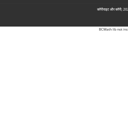
कॉपीराइट और कॉपी; 2026
BCMath lib not ins