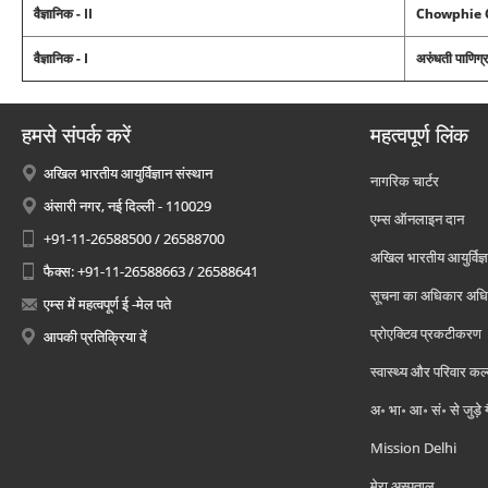
वैज्ञानिक - II
Chowphie 
वैज्ञानिक - I
अरुंधती पाणिग्
हमसे संपर्क करें
महत्वपूर्ण लिंक
अखिल भारतीय आयुर्विज्ञान संस्थान
नागरिक चार्टर
अंसारी नगर, नई दिल्ली - 110029
एम्स ऑनलाइन दान
+91-11-26588500 / 26588700
अखिल भारतीय आयुर्विज्ञ
फैक्स: +91-11-26588663 / 26588641
सूचना का अधिकार अध
एम्स में महत्वपूर्ण ई -मेल पते
प्रोएक्टिव प्रकटीकरण
आपकी प्रतिक्रिया दें
स्वास्थ्य और परिवार कल
अ॰ भा॰ आ॰ सं॰ से जुड़े
Mission Delhi
मेरा अस्पताल