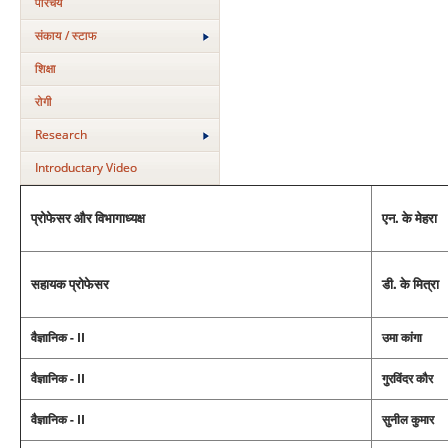
परिचय
संकाय / स्टाफ
शिक्षा
रोगी
Research
Introductary Video
प्रोफेसर और विभागाध्‍यक्ष
एन. के मेहरा
सहायक प्रोफेसर
डी. के मित्रा
वैज्ञानिक - II
उमा कांगा
वैज्ञानिक - II
गुरविंदर कौर
वैज्ञानिक - II
सुनील कुमार