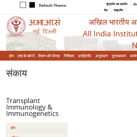
इंट्रानेट का उपयोग
@a
Default Theme
मेल
साइटमैप
अखिल भारतीय आयुर
All India Instit
N
होम
एम्‍स के बारे में
विभाग और केन्‍द्र
निविदाएं
अपॉइंटमेंट
अनुसंधान
पुस्तकालय
आयो
संकाय
Transplant
Immunology &
Immunogenetics
होम