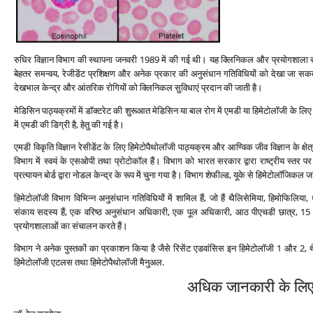
रुधिर विज्ञान विभाग की स्‍थापना जनवरी 1989 में की गई थी। यह क्लिनिकल और प्रयोगशाला संक
बेहतर समन्‍वय, रेजीडेंट प्रशिक्षण और अनेक प्रकार की अनुसंधान गतिविधियों को देखा जा सक
देखभाल केन्‍द्र और आंतरिक रोगियों को क्लिनिकल सुविधाएं प्रदान की जाती है।
मेडिसिन पाठ्यक्रमों में डॉक्‍टरेट की शुरूआत मेडिसिन या बाल रोग में एमडी या हिमेटोलॉजी के लिए म
में एमडी की डिग्री है, हेतु की गई है।
एमडी विकृति विज्ञान रेसीडेंट के लिए हिमेटोपैथोलॉजी पाठ्यक्रम और आण्विक जीव विज्ञान के क्ष
विभाग में स्‍वयं के एसओपी तथा प्रोटोकॉल हैं। विभाग को भारत सरकार द्वारा राष्‍ट्रीय स्‍तर पर
प्रत्‍यायन बोर्ड द्वारा नोडल केन्‍द्र के रूप में चुना गया है। विभाग शेफील्‍ड, यूके से हिमेटोलॉज
हिमेटोलॉजी विभाग विभिन्‍न अनुसंधान गतिविधियों में शामिल हैं, जो हैं थैलिसेमिया, हिमोफिलिया, 
संकाय सदस्‍य हैं, एक वरिष्‍ठ अनुसंधान अधिकारी, एक पूल अधिकारी, आठ पीएचडी छात्र, 15 सी
प्रयोगशालाओं का संचालन करते हैं।
विभाग ने अनेक पुस्‍तकों का प्रकाशन किया है जैसे रिसेंट एडवांसिस इन हिमेटोलॉजी 1 और 2, थैल
हिमेटोलॉजी एटलस तथा हिमेटोपैथोलॉजी मैनुअल.
अधिक जानकारी के लिए स