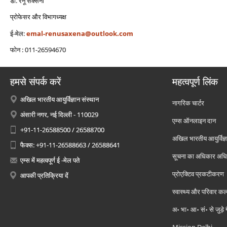
डॉ. रेनू सक्‍सेना
प्रोफेसर और विभागध्‍यक्ष
ई-मेल:
emal-renusaxena@outlook.com
फोन : 011-26594670
हमसे संपर्क करें
महत्वपूर्ण लिंक
अखिल भारतीय आयुर्विज्ञान संस्थान
नागरिक चार्टर
अंसारी नगर, नई दिल्ली - 110029
एम्स ऑनलाइन दान
+91-11-26588500 / 26588700
अखिल भारतीय आयुर्विज्ञ
फैक्स: +91-11-26588663 / 26588641
सूचना का अधिकार अध
एम्स में महत्वपूर्ण ई -मेल पते
प्रोएक्टिव प्रकटीकरण
आपकी प्रतिक्रिया दें
स्वास्थ्य और परिवार कल
अ॰ भा॰ आ॰ सं॰ से जुड़े
Mission Delhi