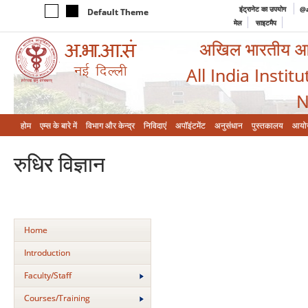
इंट्रानेट का उपयोग
@a
Default Theme
मेल
साइटमैप
अखिल भारतीय आयुर
All India Instit
N
होम
एम्‍स के बारे में
विभाग और केन्‍द्र
निविदाएं
अपॉइंटमेंट
अनुसंधान
पुस्तकालय
आयो
रुधिर विज्ञान
Home
Introduction
Faculty/Staff
Courses/Training