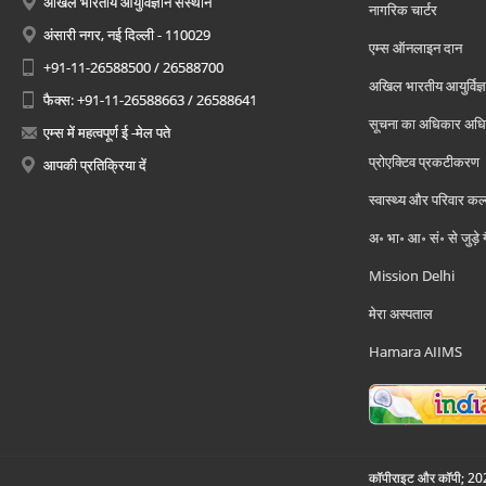
अखिल भारतीय आयुर्विज्ञान संस्थान
नागरिक चार्टर
अंसारी नगर, नई दिल्ली - 110029
एम्स ऑनलाइन दान
+91-11-26588500 / 26588700
अखिल भारतीय आयुर्विज्ञ
फैक्स: +91-11-26588663 / 26588641
सूचना का अधिकार अध
एम्स में महत्वपूर्ण ई -मेल पते
प्रोएक्टिव प्रकटीकरण
आपकी प्रतिक्रिया दें
स्वास्थ्य और परिवार कल
अ॰ भा॰ आ॰ सं॰ से जुड़े
Mission Delhi
मेरा अस्पताल
Hamara AIIMS
कॉपीराइट और कॉपी; 2026