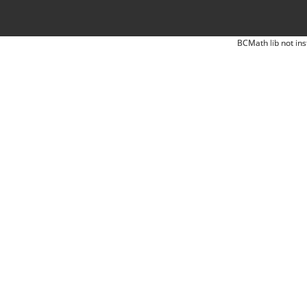
BCMath lib not ins