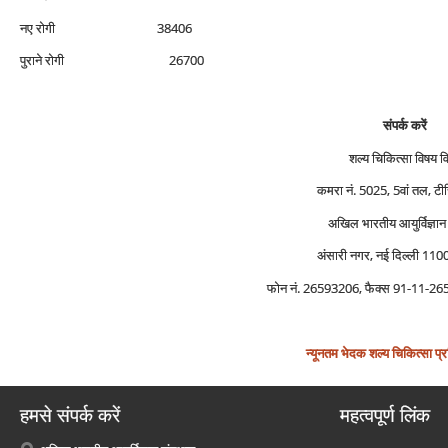
नए रोगी 38406
पुराने रोगी 26700
संपर्क करें
शल्‍य चिकित्‍सा विषय 
कमरा नं. 5025, 5वां तल, टीच
अखिल भारतीय आयुर्विज्ञान 
अंसारी नगर, नई दिल्‍ली 11
फोन नं. 26593206, फैक्‍स 91-11-
न्‍यूनतम भेदक शल्‍य चिकित्‍सा प्रश
हमसे संपर्क करें
महत्वपूर्ण लिंक