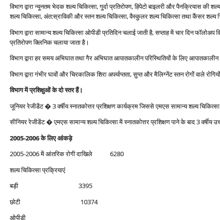
विभाग द्वारा न्‍यूनतम भेदक शल्‍य चिकित्‍सा, गुर्दा प्रतिरोपण, हिपेटो बाइलरी और पैनक्रियास की शल्‍
शल्‍य चिकित्‍सा, अंत:स्राविकी और स्‍तन शल्‍य चिकित्‍सा, वैस्‍कुलर शल्‍य चिकित्‍सा तथा कैंसर शल्‍य च
विभाग द्वारा सामान्‍य शल्‍य चिकित्‍सा ओपीडी प्रतिदिन चलाई जाती है, सप्‍ताह में चार दिन फॉलोअप क्लि
प्रतिरोपण क्लिनिक चलाया जाता है।
विभाग द्वारा हर समय अभिघात तथा गैर अभिघात आपातकालीन परिस्थितियों के लिए आपातकालीन 
विभाग द्वारा गंभीर घावों और चिरकालिक शिरा अपर्याप्‍तता, सुप्‍त और मैलिग्‍नेंट स्‍तन रोगों वाले र
विभाग में प्रशिक्षुओं के दो स्‍तर हैं।
जूनियर रेजीडेंट � 3 वर्षीय स्‍नातकोत्तर प्रशिक्षण कार्यक्रम जिससे एमएस सामान्‍य शल्‍य चिकित्‍स
सीनियर रेजीडेंट � एमएस सामान्‍य शल्‍य चिकित्‍सा में स्‍नातकोत्तर प्रशिक्षण पाने के बाद 3 वर्षीय उच्
2005-2006 के लिए आंकड़े
2005-2006 में आंतरिक रोगी दाखिले 6280
शल्‍य चिकित्‍सा प्रक्रियाएं
बड़ी 3395
छोटी 10374
ओपीडी