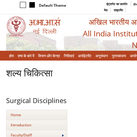
इंट्रानेट का उपयोग
@a
Default Theme
मेल
साइटमैप
अखिल भारतीय आयुर
All India Instit
N
होम
एम्‍स के बारे में
विभाग और केन्‍द्र
निविदाएं
अपॉइंटमेंट
अनुसंधान
पुस्तकालय
आयो
शल्‍य चिकित्‍सा
Surgical Disciplines
Home
Introduction
Faculty/Staff