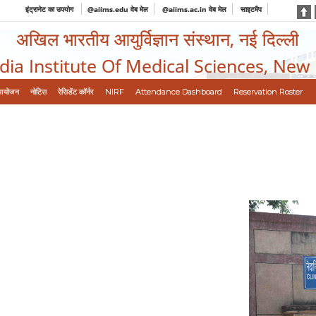
इंट्रानेट का उपयोग
@aiims.edu वेब मेल
@aiims.ac.in वेब मेल
साइटमैप
अखिल भारतीय आयुर्विज्ञान संस्थान, नई दिल्ली
ndia Institute Of Medical Sciences, New
आयोजन
नोटिस
रेसिडेंट कॉर्नर
NIRF
Attendance Dashboard
Reservation Roster