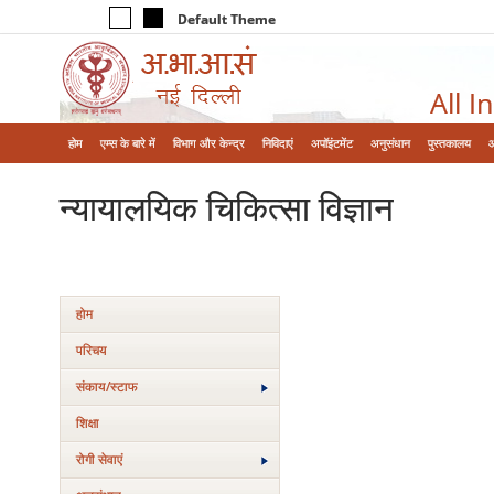
Default Theme
All I
होम
एम्‍स के बारे में
विभाग और केन्‍द्र
निविदाएं
अपॉइंटमेंट
अनुसंधान
पुस्तकालय
न्‍यायालयिक चिकित्‍सा विज्ञान
होम
परिचय
संकाय/स्‍टाफ
शिक्षा
रोगी सेवाएं