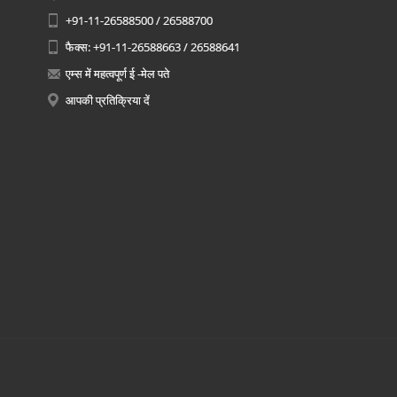
+91-11-26588500 / 26588700
फैक्स: +91-11-26588663 / 26588641
एम्स में महत्वपूर्ण ई -मेल पते
आपकी प्रतिक्रिया दें