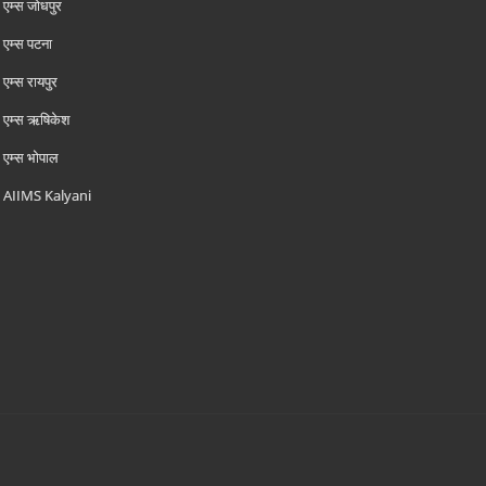
एम्‍स जोधपुर
एम्‍स पटना
एम्‍स रायपुर
एम्‍स ऋषिकेश
एम्‍स भोपाल
AIIMS Kalyani