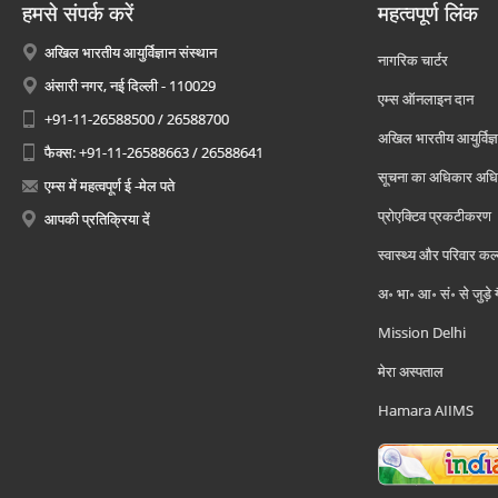
हमसे संपर्क करें
महत्वपूर्ण लिंक
अखिल भारतीय आयुर्विज्ञान संस्थान
नागरिक चार्टर
अंसारी नगर, नई दिल्ली - 110029
एम्स ऑनलाइन दान
+91-11-26588500 / 26588700
अखिल भारतीय आयुर्विज्ञ
फैक्स: +91-11-26588663 / 26588641
सूचना का अधिकार अध
एम्स में महत्वपूर्ण ई -मेल पते
प्रोएक्टिव प्रकटीकरण
आपकी प्रतिक्रिया दें
स्वास्थ्य और परिवार कल
अ॰ भा॰ आ॰ सं॰ से जुड़े
Mission Delhi
मेरा अस्पताल
Hamara AIIMS