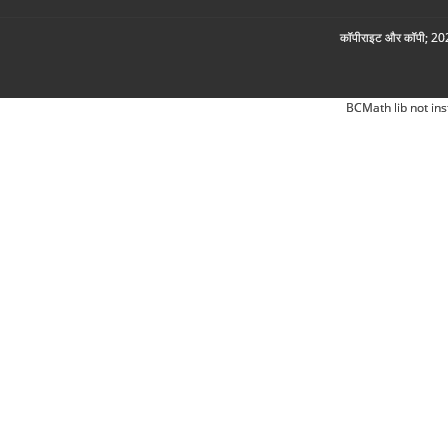
कॉपीराइट और कॉपी; 2026
BCMath lib not ins