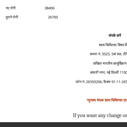
नए रोगी 38406
पुराने रोगी 26700
संपर्क करें
शल्‍य चिकित्‍सा विषय 
कमरा नं. 5025, 5वां तल, टीच
अखिल भारतीय आयुर्विज्ञान 
अंसारी नगर, नई दिल्‍ली 11
फोन नं. 26593206, फैक्‍स 91-11-
न्‍यूनतम भेदक शल्‍य चिकित्‍सा प्रश
If you want any change or