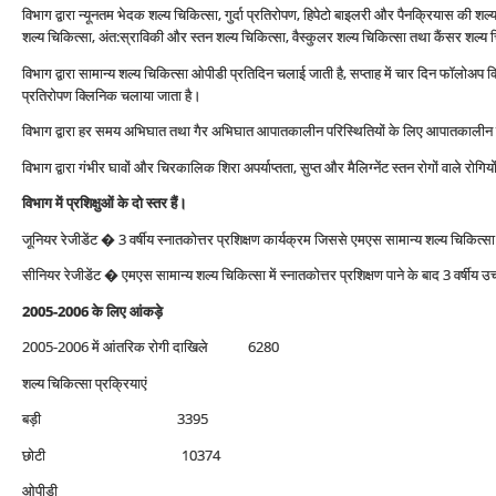
विभाग द्वारा न्‍यूनतम भेदक शल्‍य चिकित्‍सा, गुर्दा प्रतिरोपण, हिपेटो बाइलरी और पैनक्रियास की शल्‍
शल्‍य चिकित्‍सा, अंत:स्राविकी और स्‍तन शल्‍य चिकित्‍सा, वैस्‍कुलर शल्‍य चिकित्‍सा तथा कैंसर शल्‍य च
विभाग द्वारा सामान्‍य शल्‍य चिकित्‍सा ओपीडी प्रतिदिन चलाई जाती है, सप्‍ताह में चार दिन फॉलोअप क्लि
प्रतिरोपण क्लिनिक चलाया जाता है।
विभाग द्वारा हर समय अभिघात तथा गैर अभिघात आपातकालीन परिस्थितियों के लिए आपातकालीन 
विभाग द्वारा गंभीर घावों और चिरकालिक शिरा अपर्याप्‍तता, सुप्‍त और मैलिग्‍नेंट स्‍तन रोगों वाले र
विभाग में प्रशिक्षुओं के दो स्‍तर हैं।
जूनियर रेजीडेंट � 3 वर्षीय स्‍नातकोत्तर प्रशिक्षण कार्यक्रम जिससे एमएस सामान्‍य शल्‍य चिकित्‍स
सीनियर रेजीडेंट � एमएस सामान्‍य शल्‍य चिकित्‍सा में स्‍नातकोत्तर प्रशिक्षण पाने के बाद 3 वर्षीय उच्
2005-2006 के लिए आंकड़े
2005-2006 में आंतरिक रोगी दाखिले 6280
शल्‍य चिकित्‍सा प्रक्रियाएं
बड़ी 3395
छोटी 10374
ओपीडी