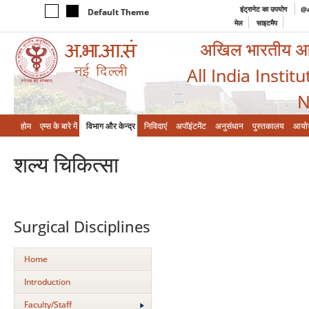
इंट्रानेट का उपयोग
@a
Default Theme
मेल
साइटमैप
अखिल भारतीय आयुर
All India Instit
N
होम
एम्‍स के बारे में
विभाग और केन्‍द्र
निविदाएं
अपॉइंटमेंट
अनुसंधान
पुस्तकालय
आयो
शल्‍य चिकित्‍सा
Surgical Disciplines
Home
Introduction
Faculty/Staff