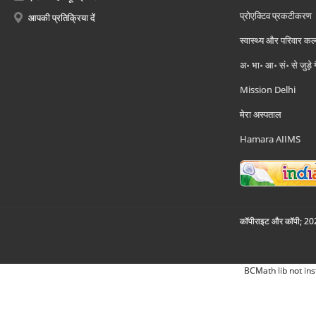
प्रोएक्टिव प्रकटीकरण
आपकी प्रतिक्रिया दें
स्वास्थ्य और परिवार कल
अ॰ भा॰ आ॰ सं॰ से जुड़े
Mission Delhi
मेरा अस्पताल
Hamara AIIMS
कॉपीराइट और कॉपी; 2026
BCMath lib not ins