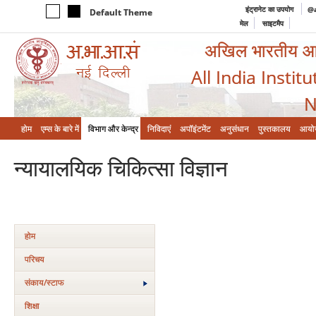
इंट्रानेट का उपयोग
@a
Default Theme
मेल
साइटमैप
अखिल भारतीय आयुर
All India Instit
N
होम
एम्‍स के बारे में
विभाग और केन्‍द्र
निविदाएं
अपॉइंटमेंट
अनुसंधान
पुस्तकालय
आयो
न्‍यायालयिक चिकित्‍सा विज्ञान
होम
परिचय
संकाय/स्‍टाफ
शिक्षा