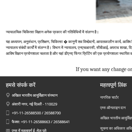
न्‍यायालयिक चिकित्‍सा विज्ञान अनेक प्रकार की गतिविधियों में संलग्‍न है।
यह अध्‍यापन, अनुसंधान, प्रशिक्षण, चिकित्‍सा � कानूनी शव विच्‍छेदनों, आपातकालीन कार्य, आविष 
न्‍यायालय संबंधी कार्यों में संलग्‍न है। विभाग में न्‍यायालय, एनएचआरसी, सीबीआई, अपराध शाखा, दिल्
आविष विज्ञान प्रयोगशाला चलाता है और यहां डीएनए फिंगर प्रिंटिंग की एक प्रयोगशाला स्‍थापित 
If you want any change or
हमसे संपर्क करें
महत्वपूर्ण लिंक
अखिल भारतीय आयुर्विज्ञान संस्थान
नागरिक चार्टर
अंसारी नगर, नई दिल्ली - 110029
एम्स ऑनलाइन दान
+91-11-26588500 / 26588700
अखिल भारतीय आयुर्विज्ञ
फैक्स: +91-11-26588663 / 26588641
सूचना का अधिकार अध
एम्स में महत्वपूर्ण ई -मेल पते