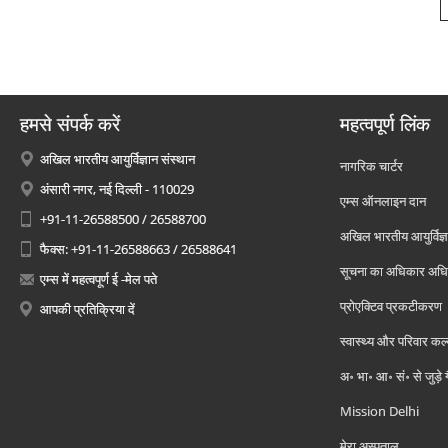
हमसे संपर्क करें
महत्वपूर्ण लिंक
अखिल भारतीय आयुर्विज्ञान संस्थान
नागरिक चार्टर
अंसारी नगर, नई दिल्ली - 110029
एम्स ऑनलाइन दान
+91-11-26588500 / 26588700
अखिल भारतीय आयुर्विज्ञ
फैक्स: +91-11-26588663 / 26588641
सूचना का अधिकार अध
एम्स में महत्वपूर्ण ई -मेल पते
प्रोएक्टिव प्रकटीकरण
आपकी प्रतिक्रिया दें
स्वास्थ्य और परिवार कल
अ॰ भा॰ आ॰ सं॰ से जुड़े
Mission Delhi
मेरा अस्पताल