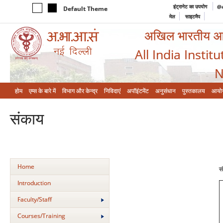
इंट्रानेट का उपयोग
@a
Default Theme
मेल
साइटमैप
अखिल भारतीय आयुर
All India Instit
N
होम
एम्‍स के बारे में
विभाग और केन्‍द्र
निविदाएं
अपॉइंटमेंट
अनुसंधान
पुस्तकालय
आयो
संकाय
Home
स
Introduction
Faculty/Staff
Courses/Training