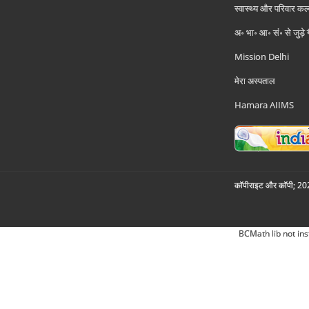
स्वास्थ्य और परिवार कल
अ॰ भा॰ आ॰ सं॰ से जुड़े
Mission Delhi
मेरा अस्पताल
Hamara AIIMS
कॉपीराइट और कॉपी; 2026
BCMath lib not ins