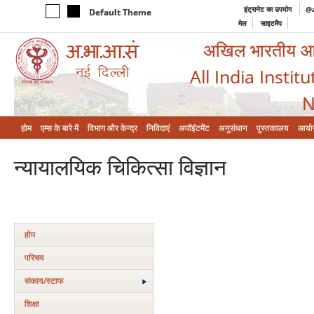
इंट्रानेट का उपयोग
@a
Default Theme
मेल
साइटमैप
अखिल भारतीय आयुर
All India Instit
N
होम
एम्‍स के बारे में
विभाग और केन्‍द्र
निविदाएं
अपॉइंटमेंट
अनुसंधान
पुस्तकालय
आयो
न्‍यायालयिक चिकित्‍सा विज्ञान
होम
परिचय
संकाय/स्‍टाफ
शिक्षा