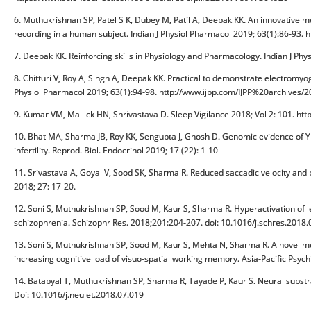
6. Muthukrishnan SP, Patel S K, Dubey M, Patil A, Deepak KK. An innovative 
recording in a human subject. Indian J Physiol Pharmacol 2019; 63(1):86-93.
7. Deepak KK. Reinforcing skills in Physiology and Pharmacology. Indian J Ph
8. Chitturi V, Roy A, Singh A, Deepak KK. Practical to demonstrate electromy
Physiol Pharmacol 2019; 63(1):94-98. http://www.ijpp.com/IJPP%20archives/
9. Kumar VM, Mallick HN, Shrivastava D. Sleep Vigilance 2018; Vol 2: 101. ht
10. Bhat MA, Sharma JB, Roy KK, Sengupta J, Ghosh D. Genomic evidence of
infertility. Reprod. Biol. Endocrinol 2019; 17 (22): 1-10
11. Srivastava A, Goyal V, Sood SK, Sharma R. Reduced saccadic velocity and 
2018; 27: 17-20.
12. Soni S, Muthukrishnan SP, Sood M, Kaur S, Sharma R. Hyperactivation of lef
schizophrenia. Schizophr Res. 2018;201:204-207. doi: 10.1016/j.schres.2018.
13. Soni S, Muthukrishnan SP, Sood M, Kaur S, Mehta N, Sharma R. A novel met
increasing cognitive load of visuo-spatial working memory. Asia-Pacific Psyc
14. Batabyal T, Muthukrishnan SP, Sharma R, Tayade P, Kaur S. Neural substra
Doi: 10.1016/j.neulet.2018.07.019