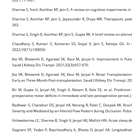
2021;11:1431.
Sharma S, Sunil, Kochhar KP, Jain S. A review on cognitive impairments in 
Sharma S, Kochhar KP, Jain S, Jayasunder R, Divya MR. Therapeutic poten
263.
Sharma S, Singh D, Kochhar KP, Jain S, Gupta RK. A brief review on altere
Chaudhary S, Kumari S, Kumaran SS, Goyal V, Jain S, Kaloiya GS. In
2022;10(11):100050.
Jha VK, Bhowmik D, Agarwal SK, Kaur M, Jaryal A. Improvement in Pulse
Saudi J Kidney Dis Transpl. 2021;32(3):657-670.
Jha VK, Bhowmik D, Agarwal SK, Kaur M, Jaryal A. Renal Transplantation
Early as Three-Month Post-transplantation. Saudi J Kidney Dis Transpl. 2
Bir M, Gupta U, Jaryal AK, Singh A, Netam R, Kale SS, et al. Predictiv
preoperative motor deficits in immediate and late postoperative period. J
Badhwar S, Chandran DS, Jaryal AK, Narang R, Patel C, Deepak KK. Brach
Severity and Mediated by an Altered Flow Pattern during Occlusion. Pulse
Vishwakarma LC, Sharma B, Singh V, Jaryal AK, Mallick HN. Acute sleep de
Gagnani SP, Yadav P, Roychoudhury A, Bhutia O, Jaryal AK. Longitudina