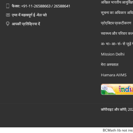
अखिल भारतीय आयुर्विज्ञ
फैक्स: +91-11-26588663 / 26588641
सूचना का अधिकार अध
एम्स में महत्वपूर्ण ई -मेल पते
प्रोएक्टिव प्रकटीकरण
आपकी प्रतिक्रिया दें
स्वास्थ्य और परिवार कल
अ॰ भा॰ आ॰ सं॰ से जुड़े
Mission Delhi
मेरा अस्पताल
Hamara AIIMS
कॉपीराइट और कॉपी; 2026
BCMath lib not ins