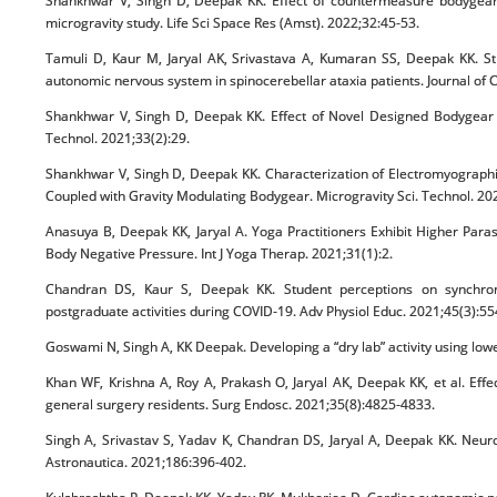
Shankhwar V, Singh D, Deepak KK. Effect of countermeasure bodygear o
microgravity study. Life Sci Space Res (Amst). 2022;32:45-53.
Tamuli D, Kaur M, Jaryal AK, Srivastava A, Kumaran SS, Deepak KK. Str
autonomic nervous system in spinocerebellar ataxia patients. Journal of C
Shankhwar V, Singh D, Deepak KK. Effect of Novel Designed Bodygear
Technol. 2021;33(2):29.
Shankhwar V, Singh D, Deepak KK. Characterization of Electromyograph
Coupled with Gravity Modulating Bodygear. Microgravity Sci. Technol. 202
Anasuya B, Deepak KK, Jaryal A. Yoga Practitioners Exhibit Higher Para
Body Negative Pressure. Int J Yoga Therap. 2021;31(1):2.
Chandran DS, Kaur S, Deepak KK. Student perceptions on synchronou
postgraduate activities during COVID-19. Adv Physiol Educ. 2021;45(3):55
Goswami N, Singh A, KK Deepak. Developing a “dry lab” activity using low
Khan WF, Krishna A, Roy A, Prakash O, Jaryal AK, Deepak KK, et al. Eff
general surgery residents. Surg Endosc. 2021;35(8):4825-4833.
Singh A, Srivastav S, Yadav K, Chandran DS, Jaryal A, Deepak KK. Neur
Astronautica. 2021;186:396-402.