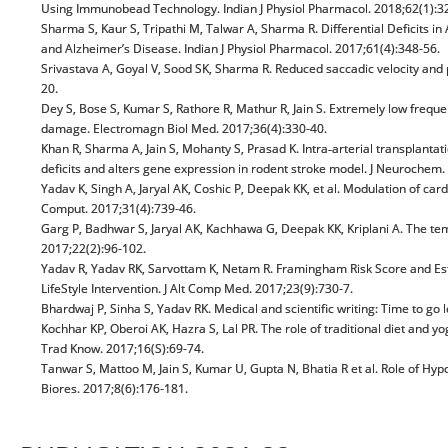
Using Immunobead Technology. Indian J Physiol Pharmacol. 2018;62(1):3
Sharma S, Kaur S, Tripathi M, Talwar A, Sharma R. Differential Deficits
and Alzheimer’s Disease. Indian J Physiol Pharmacol. 2017;61(4):348-56.
Srivastava A, Goyal V, Sood SK, Sharma R. Reduced saccadic velocity and p
20.
Dey S, Bose S, Kumar S, Rathore R, Mathur R, Jain S. Extremely low freque
damage. Electromagn Biol Med. 2017;36(4):330-40.
Khan R, Sharma A, Jain S, Mohanty S, Prasad K. Intra‐arterial transpl
deficits and alters gene expression in rodent stroke model. J Neurochem
Yadav K, Singh A, Jaryal AK, Coshic P, Deepak KK, et al. Modulation of ca
Comput. 2017;31(4):739-46.
Garg P, Badhwar S, Jaryal AK, Kachhawa G, Deepak KK, Kriplani A. The tem
2017;22(2):96-102.
Yadav R, Yadav RK, Sarvottam K, Netam R. Framingham Risk Score and E
LifeStyle Intervention. J Alt Comp Med. 2017;23(9):730-7.
Bhardwaj P, Sinha S, Yadav RK. Medical and scientific writing: Time to go
Kochhar KP, Oberoi AK, Hazra S, Lal PR. The role of traditional diet and yo
Trad Know. 2017;16(S):69-74.
Tanwar S, Mattoo M, Jain S, Kumar U, Gupta N, Bhatia R et al. Role of H
Biores. 2017;8(6):176-181.