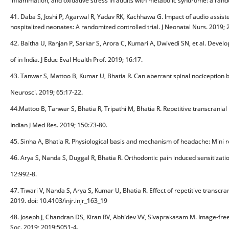
inflammation, and oxidative stress in adults with metabolic syndrome: a rand
41. Daba S, Joshi P, Agarwal R, Yadav RK, Kachhawa G. Impact of audio assis
hospitalized neonates: A randomized controlled trial. J Neonatal Nurs. 2019; 
42. Baitha U, Ranjan P, Sarkar S, Arora C, Kumari A, Dwivedi SN, et al. Devel
of in India. J Educ Eval Health Prof. 2019; 16:17.
43. Tanwar S, Mattoo B, Kumar U, Bhatia R. Can aberrant spinal nociception be
Neurosci. 2019; 65:17-22.
44.Mattoo B, Tanwar S, Bhatia R, Tripathi M, Bhatia R. Repetitive transcranial
Indian J Med Res. 2019; 150:73-80.
45. Sinha A, Bhatia R. Physiological basis and mechanism of headache: Mini re
46. Arya S, Nanda S, Duggal R, Bhatia R. Orthodontic pain induced sensitiza
12:992-8.
47. Tiwari V, Nanda S, Arya S, Kumar U, Bhatia R. Effect of repetitive transcr
2019. doi: 10.4103/injr.injr_163_19
48. Joseph J, Chandran DS, Kiran RV, Abhidev VV, Sivaprakasam M. Image-fre
Soc. 2019; 2019:5051-4.