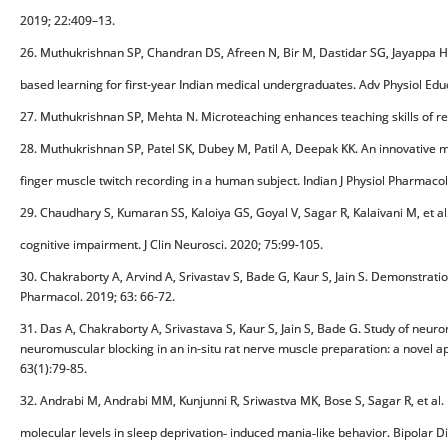
2019; 22:409–13.
26. Muthukrishnan SP, Chandran DS, Afreen N, Bir M, Dastidar SG, Jayappa H,
based learning for first-year Indian medical undergraduates. Adv Physiol Edu
27. Muthukrishnan SP, Mehta N. Microteaching enhances teaching skills of resid
28. Muthukrishnan SP, Patel SK, Dubey M, Patil A, Deepak KK. An innovative
finger muscle twitch recording in a human subject. Indian J Physiol Pharmacol
29. Chaudhary S, Kumaran SS, Kaloiya GS, Goyal V, Sagar R, Kalaivani M, et al
cognitive impairment. J Clin Neurosci. 2020; 75:99-105.
30. Chakraborty A, Arvind A, Srivastav S, Bade G, Kaur S, Jain S. Demonstratio
Pharmacol. 2019; 63: 66-72.
31. Das A, Chakraborty A, Srivastava S, Kaur S, Jain S, Bade G. Study of neurom
neuromuscular blocking in an in-situ rat nerve muscle preparation: a novel a
63(1):79-85.
32. Andrabi M, Andrabi MM, Kunjunni R, Sriwastva MK, Bose S, Sagar R, et al. 
molecular levels in sleep deprivation‐ induced mania‐like behavior. Bipolar D