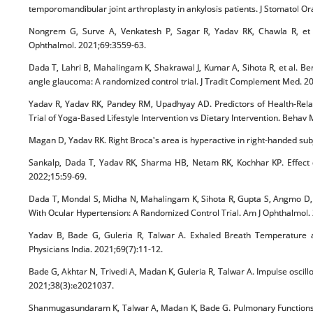
temporomandibular joint arthroplasty in ankylosis patients. J Stomatol Or
Nongrem G, Surve A, Venkatesh P, Sagar R, Yadav RK, Chawla R, et al.
Ophthalmol. 2021;69:3559-63.
Dada T, Lahri B, Mahalingam K, Shakrawal J, Kumar A, Sihota R, et al. Ben
angle glaucoma: A randomized control trial. J Tradit Complement Med. 2
Yadav R, Yadav RK, Pandey RM, Upadhyay AD. Predictors of Health-Rela
Trial of Yoga-Based Lifestyle Intervention vs Dietary Intervention. Behav
Magan D, Yadav RK. Right Broca's area is hyperactive in right-handed sub
Sankalp, Dada T, Yadav RK, Sharma HB, Netam RK, Kochhar KP. Effect of
2022;15:59-69.
Dada T, Mondal S, Midha N, Mahalingam K, Sihota R, Gupta S, Angmo D, Y
With Ocular Hypertension: A Randomized Control Trial. Am J Ophthalmol.
Yadav B, Bade G, Guleria R, Talwar A. Exhaled Breath Temperature 
Physicians India. 2021;69(7):11-12.
Bade G, Akhtar N, Trivedi A, Madan K, Guleria R, Talwar A. Impulse oscill
2021;38(3):e2021037.
Shanmugasundaram K, Talwar A, Madan K, Bade G. Pulmonary Functions 