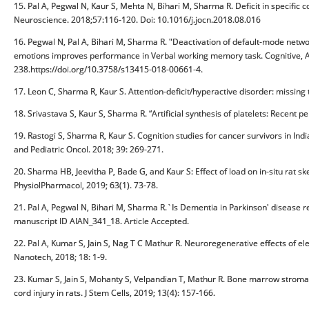
15. Pal A, Pegwal N, Kaur S, Mehta N, Bihari M, Sharma R. Deficit in specific 
Neuroscience. 2018;57:116-120. Doi: 10.1016/j.jocn.2018.08.016
16. Pegwal N, Pal A, Bihari M, Sharma R. "Deactivation of default-mode netwo
emotions improves performance in Verbal working memory task. Cognitive, A
238.https://doi.org/10.3758/s13415-018-00661-4.
17. Leon C, Sharma R, Kaur S. Attention-deficit/hyperactive disorder: missin
18. Srivastava S, Kaur S, Sharma R. “Artificial synthesis of platelets: Recent pe
19. Rastogi S, Sharma R, Kaur S. Cognition studies for cancer survivors in Indi
and Pediatric Oncol. 2018; 39: 269-271.
20. Sharma HB, Jeevitha P, Bade G, and Kaur S: Effect of load on in-situ rat 
PhysiolPharmacol, 2019; 63(1). 73-78.
21. Pal A, Pegwal N, Bihari M, Sharma R.`Is Dementia in Parkinson' disease r
manuscript ID AIAN_341_18. Article Accepted.
22. Pal A, Kumar S, Jain S, Nag T C Mathur R. Neuroregenerative effects of ele
Nanotech, 2018; 18: 1-9.
23. Kumar S, Jain S, Mohanty S, Velpandian T, Mathur R. Bone marrow stromal 
cord injury in rats. J Stem Cells, 2019; 13(4): 157-166.