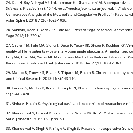
24. Das N, Roy A, Jaryal AK, Lakshmanan G, Dhandapani M. A comparative stu
Science & Practice 8 (3), 10-14. http://medicaljournals.stmjournals.in/index.
Comparative Analysis of the Metabolic and Coagulative Profiles in Patients wi
Asian Spine J. 2018 ;12(6):1028-1036.
26. Sankalp, Dada T, Yadav RK, Faiq MA. Effect of Yoga-based ocular exercises 
Yoga 2018;11: 239-41.
27. Gagrani M, Faiq MA, Sidhu T, Dada R, Yadav RK, Sihota R, Kochhar KP, V
quality of life in patients with primary open angle glaucoma: A randomized co
Faiq MA, Bhat MA, Yadav RK. Mindfulness Meditation Reduces Intraocular P
Randomized Controlled Trial. J Glaucoma. 2018 Dec;27(12):1061-1067.
29. Mattoo B, Tanwar S, Bhatia R, Tripathi M, Bhatia R. Chronic tension-type 
and Clinical Research, 2018;11(8):143-146.
30. Tanwar S, Mattoo B, Kumar U, Gupta N, Bhatia R. Is fibromyalgia a syndr
11(7):416-420.
31. Sinha A, Bhatia R. Physiological basis and mechanism of headache: A mini
32. Khandelwal A, Lamsal R, Girija P Rath, Netam RK, Bir M. Motor-evoked poten
Saudi J Anaesth. 2019; 13(1): 88–89.
33. Khandelwal A, Singh GP, Singh A, Singh S, Prasad C. Intraoperative Gene