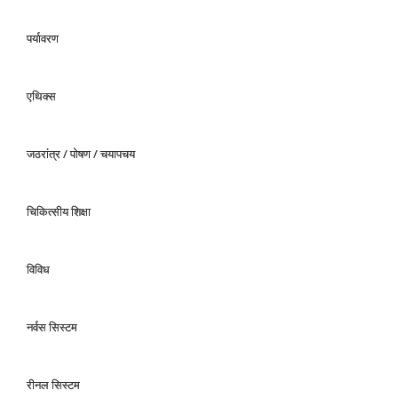
पर्यावरण
एथिक्स
जठरांत्र / पोषण / चयापचय
चिकित्सीय शिक्षा
विविध
नर्वस सिस्टम
रीनल सिस्टम