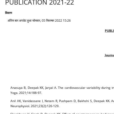
PUBLICATION 2021-22
विवरण
अंतिम बार अपडेट हुआ सोमवार, 05 सितम्बर 2022 15:26
PUBLI
Journa
Anasuya B, Deepak KK, Jaryal A. The cardiovascular variability during tr
Yoga. 2021;14:188-97.
Anil AK, Vanidassane I, Netam R, Pushpam D, Bakhshi S, Deepak KK. Au
Neurophysiol. 2021;23(2):126-129.