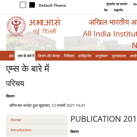
इंट्रानेट का उपयोग
@a
Default Theme
मेल
साइटमैप
अखिल भारतीय आयुर
All India Instit
N
होम
एम्‍स के बारे में
विभाग और केन्‍द्र
निविदाएं
अपॉइंटमेंट
अनुसंधान
पुस्तकालय
आयो
एम्‍स के बारे में
परिचय
विवरण
अंतिम बार अपडेट हुआ शुक्रवार, 12 फरवरी 2021 16:31
PUBLICATION 201
Home
Introduction
विवरण