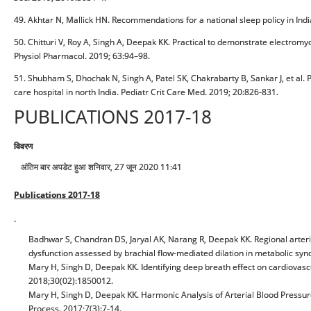
49. Akhtar N, Mallick HN. Recommendations for a national sleep policy in Indi
50. Chitturi V, Roy A, Singh A, Deepak KK. Practical to demonstrate electrom
Physiol Pharmacol. 2019; 63:94–98.
51. Shubham S, Dhochak N, Singh A, Patel SK, Chakrabarty B, Sankar J, et al. Po
care hospital in north India. Pediatr Crit Care Med. 2019; 20:826-831.
PUBLICATIONS 2017-18
विवरण
अंतिम बार अपडेट हुआ शनिवार, 27 जून 2020 11:41
Publications 2017-18
Badhwar S, Chandran DS, Jaryal AK, Narang R, Deepak KK. Regional arterial s
dysfunction assessed by brachial flow-mediated dilation in metabolic s
Mary H, Singh D, Deepak KK. Identifying deep breath effect on cardiovas
2018;30(02):1850012.
Mary H, Singh D, Deepak KK. Harmonic Analysis of Arterial Blood Pressu
Process. 2017;7(3):7-14.