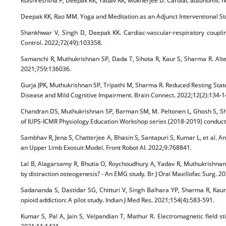
Kulshreshtha P, Deepak KK, Yadav RK, Mukherjee D. Cardiac autonomic neu
Deepak KK, Rao MM. Yoga and Meditation as an Adjunct Interventional S
Shankhwar V, Singh D, Deepak KK. Cardiac-vascular-respiratory coupli
Control. 2022;72(49):103358.
Samanchi R, Muthukrishnan SP, Dada T, Sihota R, Kaur S, Sharma R. Alter
2021;759:136036.
Gurja JPK, Muthukrishnan SP, Tripathi M, Sharma R. Reduced Resting State 
Disease and Mild Cognitive Impairment. Brain Connect. 2022;12(2):134-1
Chandran DS, Muthukrishnan SP, Barman SM, M. Peltonen L, Ghosh S, Sha
of IUPS-ICMR Physiology Education Workshop series (2018-2019) conducted
Sambhav R, Jena S, Chatterjee A, Bhasin S, Santapuri S, Kumar L, et al.
an Upper Limb Exosuit Model. Front Robot AI. 2022;9:768841.
Lal B, Alagarsamy R, Bhutia O, Roychoudhury A, Yadav R, Muthukrishnan
by distraction osteogenesis? - An EMG study. Br J Oral Maxillofac Surg. 20
Sadananda S, Dastidar SG, Chitturi V, Singh Balhara YP, Sharma R, Kau
opioid addiction: A pilot study. Indian J Med Res. 2021;154(4):583-591.
Kumar S, Pal A, Jain S, Velpandian T, Mathur R. Electromagnetic field sti