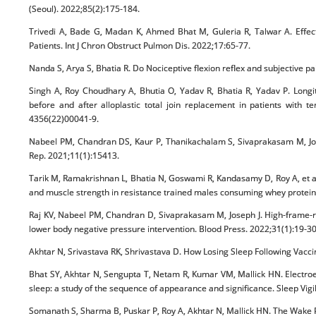
(Seoul). 2022;85(2):175-184.
Trivedi A, Bade G, Madan K, Ahmed Bhat M, Guleria R, Talwar A. Effect
Patients. Int J Chron Obstruct Pulmon Dis. 2022;17:65-77.
Nanda S, Arya S, Bhatia R. Do Nociceptive flexion reflex and subjective pa
Singh A, Roy Choudhary A, Bhutia O, Yadav R, Bhatia R, Yadav P. Longi
before and after alloplastic total join replacement in patients with 
4356(22)00041-9.
Nabeel PM, Chandran DS, Kaur P, Thanikachalam S, Sivaprakasam M, Josep
Rep. 2021;11(1):15413.
Tarik M, Ramakrishnan L, Bhatia N, Goswami R, Kandasamy D, Roy A, et al
and muscle strength in resistance trained males consuming whey protein: 
Raj KV, Nabeel PM, Chandran D, Sivaprakasam M, Joseph J. High-frame-rate
lower body negative pressure intervention. Blood Press. 2022;31(1):19-30
Akhtar N, Srivastava RK, Shrivastava D. How Losing Sleep Following Vacc
Bhat SY, Akhtar N, Sengupta T, Netam R, Kumar VM, Mallick HN. Electro
sleep: a study of the sequence of appearance and significance. Sleep Vigil
Somanath S, Sharma B, Puskar P, Roy A, Akhtar N, Mallick HN. The Wake Pr