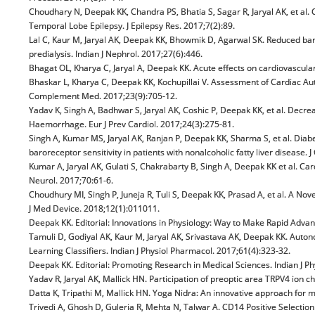
Choudhary N, Deepak KK, Chandra PS, Bhatia S, Sagar R, Jaryal AK, et al. 
Temporal Lobe Epilepsy. J Epilepsy Res. 2017;7(2):89.
Lal C, Kaur M, Jaryal AK, Deepak KK, Bhowmik D, Agarwal SK. Reduced barore
predialysis. Indian J Nephrol. 2017;27(6):446.
Bhagat OL, Kharya C, Jaryal A, Deepak KK. Acute effects on cardiovascular
Bhaskar L, Kharya C, Deepak KK, Kochupillai V. Assessment of Cardiac Aut
Complement Med. 2017;23(9):705-12.
Yadav K, Singh A, Badhwar S, Jaryal AK, Coshic P, Deepak KK, et al. Decr
Haemorrhage. Eur J Prev Cardiol. 2017;24(3):275-81.
Singh A, Kumar MS, Jaryal AK, Ranjan P, Deepak KK, Sharma S, et al. Diabe
baroreceptor sensitivity in patients with nonalcoholic fatty liver disease.
Kumar A, Jaryal AK, Gulati S, Chakrabarty B, Singh A, Deepak KK et al. C
Neurol. 2017;70:61-6.
Choudhury MI, Singh P, Juneja R, Tuli S, Deepak KK, Prasad A, et al. A 
J Med Device. 2018;12(1):011011.
Deepak KK. Editorial: Innovations in Physiology: Way to Make Rapid Advan
Tamuli D, Godiyal AK, Kaur M, Jaryal AK, Srivastava AK, Deepak KK. Auto
Learning Classifiers. Indian J Physiol Pharmacol. 2017;61(4):323-32.
Deepak KK. Editorial: Promoting Research in Medical Sciences. Indian J Ph
Yadav R, Jaryal AK, Mallick HN. Participation of preoptic area TRPV4 ion c
Datta K, Tripathi M, Mallick HN. Yoga Nidra: An innovative approach for 
Trivedi A, Ghosh D, Guleria R, Mehta N, Talwar A. CD14 Positive Selecti