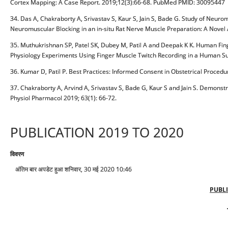
Cortex Mapping: A Case Report. 2019;12(3):66-68. PubMed PMID: 30095447
34. Das A, Chakraborty A, Srivastav S, Kaur S, Jain S, Bade G. Study of Neurom
Neuromuscular Blocking in an in-situ Rat Nerve Muscle Preparation: A Novel
35. Muthukrishnan SP, Patel SK, Dubey M, Patil A and Deepak K K. Human Fi
Physiology Experiments Using Finger Muscle Twitch Recording in a Human Sub
36. Kumar D, Patil P. Best Practices: Informed Consent in Obstetrical Proced
37. Chakraborty A, Arvind A, Srivastav S, Bade G, Kaur S and Jain S. Demonst
Physiol Pharmacol 2019; 63(1): 66-72.
PUBLICATION 2019 TO 2020
विवरण
अंतिम बार अपडेट हुआ शनिवार, 30 मई 2020 10:46
PUBLI