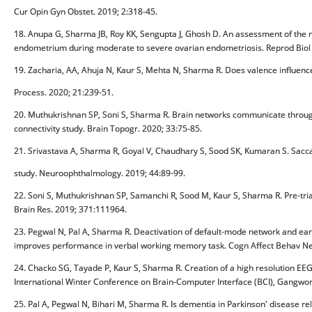
Cur Opin Gyn Obstet. 2019; 2:318-45.
18. Anupa G, Sharma JB, Roy KK, Sengupta J, Ghosh D. An assessment of the mu
endometrium during moderate to severe ovarian endometriosis. Reprod Biol 
19. Zacharia, AA, Ahuja N, Kaur S, Mehta N, Sharma R. Does valence influenc
Process. 2020; 21:239-51.
20. Muthukrishnan SP, Soni S, Sharma R. Brain networks communicate through
connectivity study. Brain Topogr. 2020; 33:75-85.
21. Srivastava A, Sharma R, Goyal V, Chaudhary S, Sood SK, Kumaran S. Sac
study. Neuroophthalmology. 2019; 44:89-99.
22. Soni S, Muthukrishnan SP, Samanchi R, Sood M, Kaur S, Sharma R. Pre-tr
Brain Res. 2019; 371:111964.
23. Pegwal N, Pal A, Sharma R. Deactivation of default-mode network and ear
improves performance in verbal working memory task. Cogn Affect Behav Ne
24. Chacko SG, Tayade P, Kaur S, Sharma R. Creation of a high resolution EEG b
International Winter Conference on Brain-Computer Interface (BCI), Gangwon
25. Pal A, Pegwal N, Bihari M, Sharma R. Is dementia in Parkinson' disease re