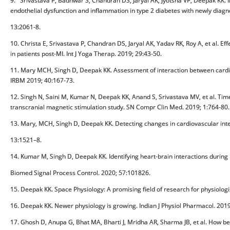
9. Srivastava P, Badhwar S, Chandran DS, Jaryal AK, Jyotsna VP, Deepak KK. I
endothelial dysfunction and inflammation in type 2 diabetes with newly diag
13:2061-8.
10. Christa E, Srivastava P, Chandran DS, Jaryal AK, Yadav RK, Roy A, et al. Eff
in patients post-MI. Int J Yoga Therap. 2019; 29:43-50.
11. Mary MCH, Singh D, Deepak KK. Assessment of interaction between cardio
IRBM 2019; 40:167-73.
12. Singh N, Saini M, Kumar N, Deepak KK, Anand S, Srivastava MV, et al. Time
transcranial magnetic stimulation study. SN Compr Clin Med. 2019; 1:764-80.
13. Mary, MCH, Singh D, Deepak KK. Detecting changes in cardiovascular inter
13:1521–8.
14. Kumar M, Singh D, Deepak KK. Identifying heart-brain interactions during i
Biomed Signal Process Control. 2020; 57:101826.
15. Deepak KK. Space Physiology: A promising field of research for physiologi
16. Deepak KK. Newer physiology is growing. Indian J Physiol Pharmacol. 2019
17. Ghosh D, Anupa G, Bhat MA, Bharti J, Mridha AR, Sharma JB, et al. How be