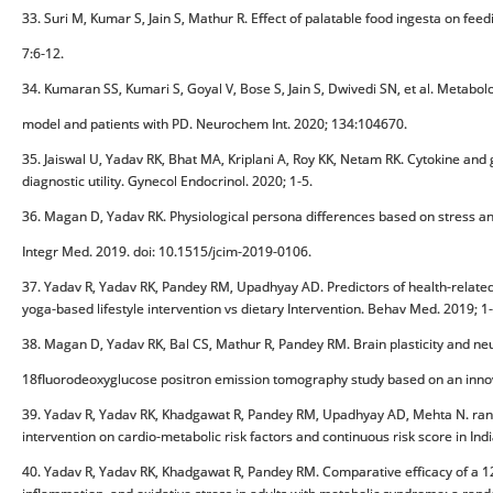
33. Suri M, Kumar S, Jain S, Mathur R. Effect of palatable food ingesta on fee
7:6-12.
34. Kumaran SS, Kumari S, Goyal V, Bose S, Jain S, Dwivedi SN, et al. Meta
model and patients with PD. Neurochem Int. 2020; 134:104670.
35. Jaiswal U, Yadav RK, Bhat MA, Kriplani A, Roy KK, Netam RK. Cytokine and g
diagnostic utility. Gynecol Endocrinol. 2020; 1-5.
36. Magan D, Yadav RK. Physiological persona differences based on stress 
Integr Med. 2019. doi: 10.1515/jcim-2019-0106.
37. Yadav R, Yadav RK, Pandey RM, Upadhyay AD. Predictors of health-related 
yoga-based lifestyle intervention vs dietary Intervention. Behav Med. 2019;
38. Magan D, Yadav RK, Bal CS, Mathur R, Pandey RM. Brain plasticity and neu
18fluorodeoxyglucose positron emission tomography study based on an inno
39. Yadav R, Yadav RK, Khadgawat R, Pandey RM, Upadhyay AD, Mehta N. randomi
intervention on cardio-metabolic risk factors and continuous risk score in I
40. Yadav R, Yadav RK, Khadgawat R, Pandey RM. Comparative efficacy of a 12 