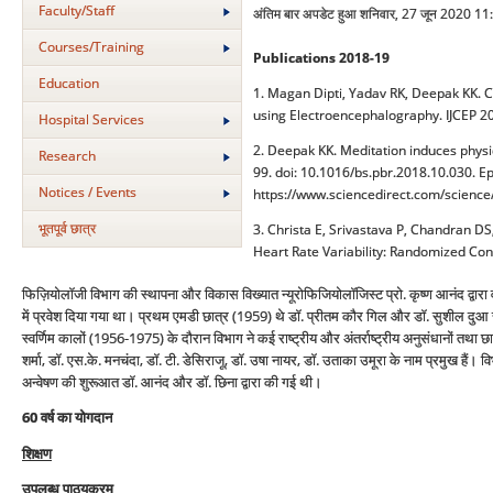
Faculty/Staff
अंतिम बार अपडेट हुआ शनिवार, 27 जून 2020 11
Courses/Training
Publications 2018-19
Education
1. Magan Dipti, Yadav RK, Deepak KK. 
using Electroencephalography. IJCEP 20
Hospital Services
2. Deepak KK. Meditation induces physi
Research
99. doi: 10.1016/bs.pbr.2018.10.030. 
Notices / Events
https://www.sciencedirect.com/scienc
भूतपूर्व छात्र
3. Christa E, Srivastava P, Chandran DS
Heart Rate Variability: Randomized Cont
फिज़ियोलॉजी विभाग की स्थापना और विकास विख्यात न्यूरोफिजियोलॉजिस्ट प्रो. कृष्ण आनंद द्वारा व
में प्रवेश दिया गया था। प्रथम एमडी छात्र (1959) थे डॉ. प्रीतम कौर गिल और डॉ. सुशील द
स्वर्णिम कालों (1956-1975) के दौरान विभाग ने कई राष्ट्रीय और अंतर्राष्ट्रीय अनुसंधानों तथा छ
शर्मा, डॉ. एस.के. मनचंदा, डॉ. टी. डेसिराजू, डॉ. उषा नायर, डॉ. उताका उमूरा के नाम प्रमुख हैं। 
अन्वेषण की शुरूआत डॉ. आनंद और डॉ. छिना द्वारा की गई थी।
60
वर्ष का योगदान
शिक्षण
उपलब्ध पाठ्यक्रम