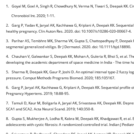
1. Goyal M, Goel A, Singh R, Chowdhury N, Verma N, Tiwari S, Deepak KK. Cir
Chronobiol Int. 2020; 1-11.
2. Garg P, Yadav K, Jaryal AK, Kachhawa G, Kriplani A, Deepak KK. Sequential a
healthy pregnancy. Clin Auton Res. 2020. doi: 10.1007/s10286-020-00667-4.
3. Parihar AS, Tembhre MK, Sharma VK, Gupta S, Chattopadhyay P, Deepak KK.
segmental generalized vitiligo. Br J Dermatol. 2020. doi: 10.1111/bjd.18890.
4. Chauhan V, Galwankar S, Deepak KK, Mohan A, Guleria R, Bhoi S, et al. 
developing the academic department of space medicine in India - The time 
5. Sharma R, Deepak KK, Gaur P, Joshi D. An optimal interval type-2 fuzzy log
pressure. Comput Methods Programs Biomed. 2020; 185:105167.
6. Garg P, Jaryal AK, Kachhawa G, Kriplani A, Deepak KK. Sequential profile o
Pregnancy Hypertens. 2019; 18:88-95.
7. Tamuli D, Kaur M, Boligarla A, Jaryal AK, Srivastava AK, Deepak KK. Depres
SCA1 and SCA2. Acta Neurol Scand. 2019; 140:350-8.
8. Gupta S, Mukherjee A, Lodha R, Kabra M, Deepak KK, Khadgawat R, et al. E
adolescents with cystic fibrosis: A randomized controlled trial. Indian J Pediat