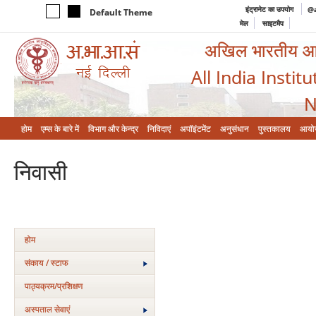
इंट्रानेट का उपयोग
@a
Default Theme
मेल
साइटमैप
अखिल भारतीय आयुर
All India Instit
N
होम
एम्‍स के बारे में
विभाग और केन्‍द्र
निविदाएं
अपॉइंटमेंट
अनुसंधान
पुस्तकालय
आयो
निवासी
होम
संकाय / स्टाफ
पाठ्यक्रम/प्रशिक्षण
अस्‍पताल सेवाएं