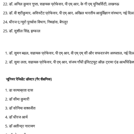
डॉ. अनिल कुमार गुप्ता, सहायक प्रोफेसर, पी एम् आर, के गी एम् यूनिवर्सिटी, लखनऊ
डॉ. वी श्रीकुमार, असिस्टेंट प्रोफेसर, पी एम् आर, अखिल भारतीय आयुर्विज्ञान संस्थान, नई दिल्
धीरज ए,न्यूरो पुनर्वास विभाग, निमहांस, बेंगलूर
डॉ. सुशील सिंह, इम्फाल
डॉ. सुमन बढल, सहायक प्रोफेसर, पी एम् आर, वी एम् एम् सी और सफदरजंग अस्पताल, नई दिल्
डॉ. सुमा लता, सहायक प्रोफेसर, पी एम् आर, संजय गाँधी इंस्टिट्यूट ऑफ़ ट्रामा एंड आर्थोपेडिक्स
जूनियर रेजिडेंट डॉक्टर (गैर शैक्षणिक)
डा सत्याब्रता दास
डॉ सीमा कुमारी
डॉ सोनिया वाश्वजीत
डॉ धीरज आर्य
डॉ अतीन्द्र नारायण