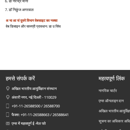
डॉ नरेन्द्र मीना
डॉ निकुंज अगरवाल
अ भा आ सं
दुसरे विभाग
वेबसाइट का नक्शा
वेब डिजाइन और सामग्री प्रावधान: डा उ सिंघ
हमसे संपर्क करें
महत्वपूर्ण लिंक
अखिल भारतीय आयुर्विज्ञान संस्थान
नागरिक चार्टर
अंसारी नगर, नई दिल्ली - 110029
एम्स ऑनलाइन दान
+91-11-26588500 / 26588700
अखिल भारतीय आयुर्विज्ञ
फैक्स: +91-11-26588663 / 26588641
सूचना का अधिकार अध
एम्स में महत्वपूर्ण ई -मेल पते