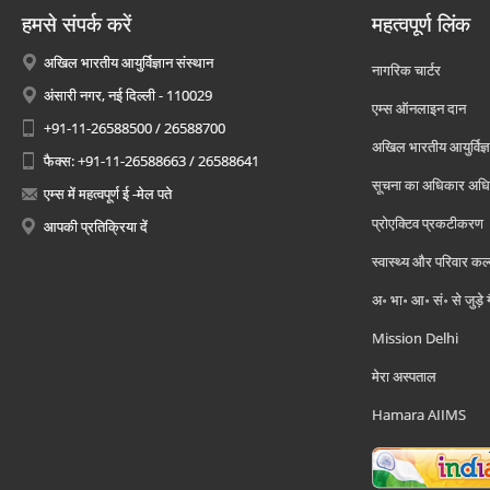
हमसे संपर्क करें
महत्वपूर्ण लिंक
अखिल भारतीय आयुर्विज्ञान संस्थान
नागरिक चार्टर
अंसारी नगर, नई दिल्ली - 110029
एम्स ऑनलाइन दान
+91-11-26588500 / 26588700
अखिल भारतीय आयुर्विज्ञ
फैक्स: +91-11-26588663 / 26588641
सूचना का अधिकार अध
एम्स में महत्वपूर्ण ई -मेल पते
प्रोएक्टिव प्रकटीकरण
आपकी प्रतिक्रिया दें
स्वास्थ्य और परिवार कल
अ॰ भा॰ आ॰ सं॰ से जुड़े
Mission Delhi
मेरा अस्पताल
Hamara AIIMS