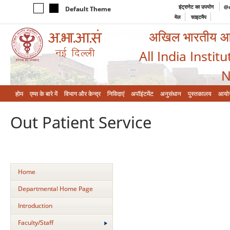
इंट्रानेट का उपयोग
@a
Default Theme
मेल
साइटमैप
अखिल भारतीय आयुर
All India Instit
N
होम
एम्‍स के बारे में
विभाग और केन्‍द्र
निविदाएं
अपॉइंटमेंट
अनुसंधान
पुस्तकालय
आयो
Out Patient Service
Home
Departmental Home Page
Introduction
Faculty/Staff