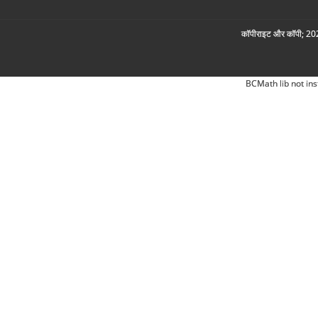
कॉपीराइट और कॉपी; 2026
BCMath lib not ins