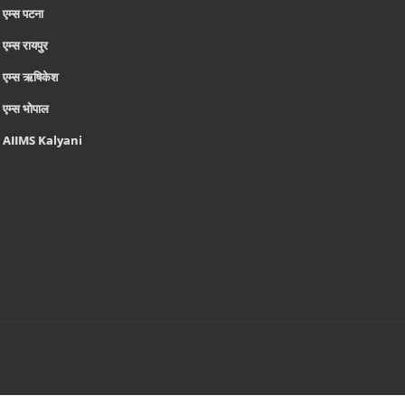
एम्‍स पटना
एम्‍स रायपुर
एम्‍स ऋषिकेश
एम्‍स भोपाल
AIIMS Kalyani