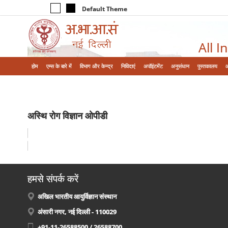
Default Theme
All I
होम
एम्‍स के बारे में
विभाग और केन्‍द्र
निविदाएं
अपॉइंटमेंट
अनुसंधान
पुस्तकालय
अस्थि रोग विज्ञान ओपीडी
हमसे संपर्क करें
अखिल भारतीय आयुर्विज्ञान संस्थान
अंसारी नगर, नई दिल्ली - 110029
+91-11-26588500 / 26588700