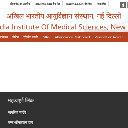
इंट्रानेट का उपयोग
@aiims.edu वेब मेल
@aiims.ac.in वेब मेल
साइटमैप
अखिल भारतीय आयुर्विज्ञान संस्थान, नई दिल्ली
ndia Institute Of Medical Sciences, New
आयोजन
नोटिस
रेसिडेंट कॉर्नर
NIRF
Attendance Dashboard
Reservation Roster
महत्वपूर्ण लिंक
नागरिक चार्टर
एम्स ऑनलाइन दान