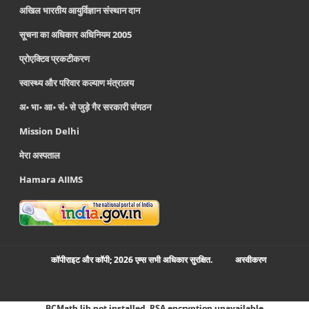
अखिल भारतीय आयुर्विज्ञान संस्थान दान
सूचना का अधिकार अधिनियम 2005
प्रोएक्टिव प्रकटीकरण
स्वास्थ्य और परिवार कल्याण मंत्रालय
अ॰ भा॰ आ॰ सं॰ से जुड़े गैर सरकारी संगठन
Mission Delhi
मेरा अस्पताल
Hamara AIIMS
कॉपीराइट और कॉपी; 2026 एम्स सभी अधिकार सुरक्षित.
अस्‍वीकरण
BCMath lib not installed. RSA encryption unavailable