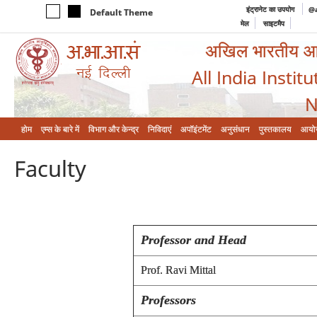
इंट्रानेट का उपयोग
@a
Default Theme
मेल
साइटमैप
अखिल भारतीय आयुर
All India Instit
N
होम
एम्‍स के बारे में
विभाग और केन्‍द्र
निविदाएं
अपॉइंटमेंट
अनुसंधान
पुस्तकालय
आयो
Faculty
Professor and Head
Prof. Ravi Mittal
Professors