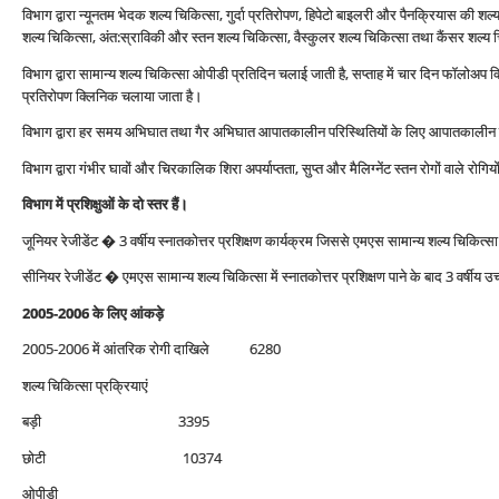
विभाग द्वारा न्‍यूनतम भेदक शल्‍य चिकित्‍सा, गुर्दा प्रतिरोपण, हिपेटो बाइलरी और पैनक्रियास की शल्‍
शल्‍य चिकित्‍सा, अंत:स्राविकी और स्‍तन शल्‍य चिकित्‍सा, वैस्‍कुलर शल्‍य चिकित्‍सा तथा कैंसर शल्‍य च
विभाग द्वारा सामान्‍य शल्‍य चिकित्‍सा ओपीडी प्रतिदिन चलाई जाती है, सप्‍ताह में चार दिन फॉलोअप क्लि
प्रतिरोपण क्लिनिक चलाया जाता है।
विभाग द्वारा हर समय अभिघात तथा गैर अभिघात आपातकालीन परिस्थितियों के लिए आपातकालीन 
विभाग द्वारा गंभीर घावों और चिरकालिक शिरा अपर्याप्‍तता, सुप्‍त और मैलिग्‍नेंट स्‍तन रोगों वाले र
विभाग में प्रशिक्षुओं के दो स्‍तर हैं।
जूनियर रेजीडेंट � 3 वर्षीय स्‍नातकोत्तर प्रशिक्षण कार्यक्रम जिससे एमएस सामान्‍य शल्‍य चिकित्‍स
सीनियर रेजीडेंट � एमएस सामान्‍य शल्‍य चिकित्‍सा में स्‍नातकोत्तर प्रशिक्षण पाने के बाद 3 वर्षीय उच्
2005-2006 के लिए आंकड़े
2005-2006 में आंतरिक रोगी दाखिले 6280
शल्‍य चिकित्‍सा प्रक्रियाएं
बड़ी 3395
छोटी 10374
ओपीडी