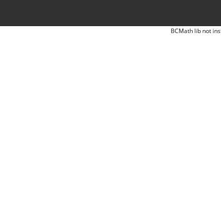
BCMath lib not ins