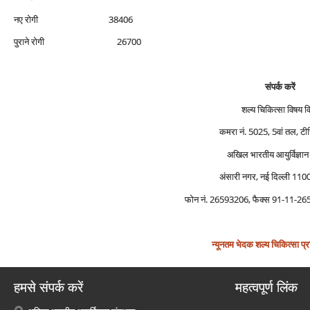
नए रोगी 38406
पुराने रोगी 26700
संपर्क करें
शल्‍य चिकित्‍सा विषय 
कमरा नं. 5025, 5वां तल, टीच
अखिल भारतीय आयुर्विज्ञान 
अंसारी नगर, नई दिल्‍ली 11
फोन नं. 26593206, फैक्‍स 91-11-
न्‍यूनतम भेदक शल्‍य चिकित्‍सा प्रश
हमसे संपर्क करें
महत्वपूर्ण लिंक