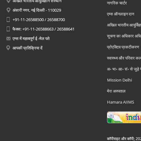
अखिल भारतीय आयुर्विज्ञान संस्थान
नागरिक चार्टर
अंसारी नगर, नई दिल्ली - 110029
एम्स ऑनलाइन दान
+91-11-26588500 / 26588700
अखिल भारतीय आयुर्विज्ञ
फैक्स: +91-11-26588663 / 26588641
सूचना का अधिकार अध
एम्स में महत्वपूर्ण ई -मेल पते
प्रोएक्टिव प्रकटीकरण
आपकी प्रतिक्रिया दें
स्वास्थ्य और परिवार कल
अ॰ भा॰ आ॰ सं॰ से जुड़े
Mission Delhi
मेरा अस्पताल
Hamara AIIMS
कॉपीराइट और कॉपी; 2026