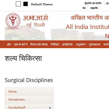
इंट्रानेट का उपयोग
@a
Default Theme
मेल
साइटमैप
अखिल भारतीय आयुर
All India Instit
N
होम
एम्‍स के बारे में
विभाग और केन्‍द्र
निविदाएं
अपॉइंटमेंट
अनुसंधान
पुस्तकालय
आयो
शल्‍य चिकित्‍सा
Surgical Disciplines
Home
Introduction
Faculty/Staff