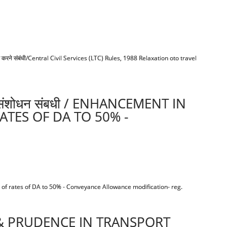
ं विस्तार करने संबंधी/Central Civil Services (LTC) Rules, 1988 Relaxation oto travel
 भत्ते मे संशोधन संबधी / ENHANCEMENT IN
TES OF DA TO 50% -
f revision of rates of DA to 50% - Conveyance Allowance modification- reg.
SPARENCY & PRUDENCE IN TRANSPORT