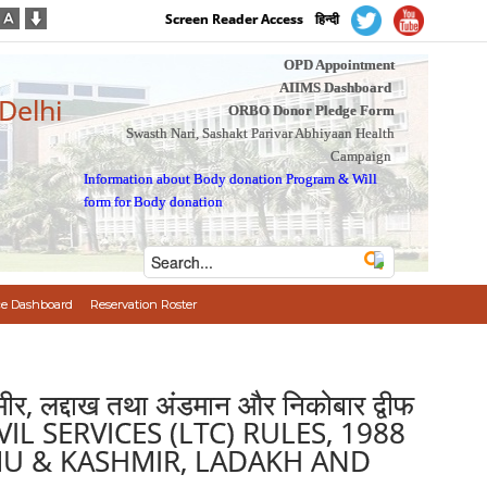
Screen Reader Access
हिन्दी
OPD Appointment
AIIMS Dashboard
 Delhi
ORBO Donor Pledge Form
Swasth Nari, Sashakt Parivar Abhiyaan Health
Campaign
Information about Body donation Program
&
Will
form for Body donation
e Dashboard
Reservation Roster
्मीर, लद्दाख तथा अंडमान और निकोबार द्वीफ
AL CIVIL SERVICES (LTC) RULES, 1988
MMU & KASHMIR, LADAKH AND