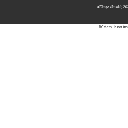
कॉपीराइट और कॉपी; 2026
BCMath lib not ins