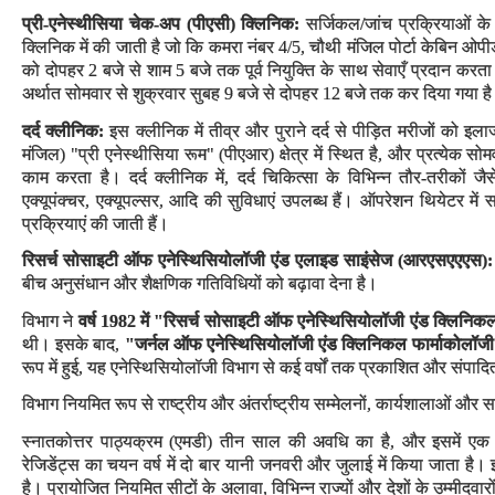
प्री-एनेस्थीसिया चेक-अप (पीएसी) क्लिनिक:
सर्जिकल/जांच प्रक्रियाओं के ल
क्लिनिक में की जाती है जो कि कमरा नंबर 4/5, चौथी मंजिल पोर्टा केबिन ओपीडी
को दोपहर 2 बजे से शाम 5 बजे तक पूर्व नियुक्ति के साथ सेवाएँ प्रदान करता
अर्थात सोमवार से शुक्रवार सुबह 9 बजे से दोपहर 12 बजे तक कर दिया गया ह
दर्द क्लीनिक:
इस क्लीनिक में तीव्र और पुराने दर्द से पीड़ित मरीजों को इल
मंजिल) "प्री एनेस्थीसिया रूम" (पीएआर) क्षेत्र में स्थित है, और प्रत्येक
काम करता है। दर्द क्लीनिक में, दर्द चिकित्सा के विभिन्न तौर-तरीकों जैसे
एक्यूपंक्चर, एक्यूपल्सर, आदि की सुविधाएं उपलब्ध हैं। ऑपरेशन थियेटर में सप्
प्रक्रियाएं की जाती हैं।
रिसर्च सोसाइटी ऑफ एनेस्थिसियोलॉजी एंड एलाइड साइंसेज (आरएसएएएस
):
बीच अनुसंधान और शैक्षणिक गतिविधियों को बढ़ावा देना है।
विभाग ने
वर्ष 1982 में "रिसर्च सोसाइटी ऑफ एनेस्थिसियोलॉजी एंड क्लिनिकल
थी। इसके बाद,
"जर्नल ऑफ एनेस्थिसियोलॉजी एंड क्लिनिकल फार्माकोलॉज
रूप में हुई, यह एनेस्थिसियोलॉजी विभाग से कई वर्षों तक प्रकाशित और संपा
विभाग नियमित रूप से राष्ट्रीय और अंतर्राष्ट्रीय सम्मेलनों, कार्यशालाओं औ
स्नातकोत्तर पाठ्यक्रम (एमडी) तीन साल की अवधि का है, और इसमें एक 
रेजिडेंट्स का चयन वर्ष में दो बार यानी जनवरी और जुलाई में किया जाता है। इ
है। प्रायोजित नियमित सीटों के अलावा, विभिन्न राज्यों और देशों के उम्मीदवार