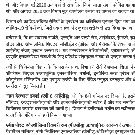
थे, और विभाग मई 2020 तक वहां से संचालित किया जाता रहा। कोविड महामारी 
थी, और अगस्त 2020 तक विभाग मूल कार्यालय स्थान पर वापस जा सकता था। इस 
विभाग को कोविड-संदिग्ध रोगियों के प्रबंधन का अतिरिक्त प्रभार दिया गया था
कोविड-19 रोगियों को, जिसे एक सहज और कुशल तरीके से पूरा किया गया था
वर्तमान में, विभाग सामान्य सर्जरी, प्रसूति और स्त्री रोग, आईवीएफ, ईएनटी, 
सेंटर ऑफ ऑप्थेलमिक थिएटर, सीडीईआर (ओरल और मैक्सिलोफेशियल सर्जरी)
आईसीयू सेवाएं प्रदान करता है। यह इंटरवेंशनल रेडियोलॉजी, एमआरआई, सीटी
प्रसूति एनाल्जेसिया सेवाओं के लिए परिधीय संज्ञाहरण सेवाएं भी प्रदान करता 
वर्षों से, चिकित्सा विज्ञान के विकास के साथ, विभाग ने रोगी देखभाल, शिक्षा 
ऑपरेशन थिएटर अत्याधुनिक एनेस्थीसिया मशीनों, इनवेसिव ब्लड प्रेशर 
कोगुलेशन मॉनिटरिंग और प्रमुख सर्जरी के लिए रैपिड फ्लुइड इन्फ्यूसर और क्षे
एक्सेस से सुसज्जित हैं।
गहन देखभाल इकाई (एबी 8 आईसीयू)
, जो कि 8वीं मंजिल पर स्थित है, इसक
मॉनिटर, अल्ट्रासोनोग्राफी और इकोकार्डियोग्राफी मशीन है और यह समर्पित 
चिकित्सा उपरांत देखभाल की जाती है। विभाग ने ईसीएमओ मशीन का नवीनत
फरवरी के अंतिम सप्ताह में किया गया था।
एबी8 पोस्ट एनेस्थीसिया रिकवरी रूम (पीएसीयू
)
अत्याधुनिक स्वस्थ्य देखभाल
पैरामीटर मॉनिटर, रोगी नियंत्रित एनाल्जेसिया (पीसीए)/ओपिओइड इन्फ्यूजन प