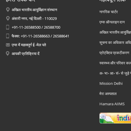
अखिल भारतीय आयुर्विज्ञान संस्थान
नागरिक चार्टर
अंसारी नगर, नई दिल्ली - 110029
एम्स ऑनलाइन दान
+91-11-26588500 / 26588700
अखिल भारतीय आयुर्विज्ञ
फैक्स: +91-11-26588663 / 26588641
सूचना का अधिकार अध
एम्स में महत्वपूर्ण ई -मेल पते
प्रोएक्टिव प्रकटीकरण
आपकी प्रतिक्रिया दें
स्वास्थ्य और परिवार कल
अ॰ भा॰ आ॰ सं॰ से जुड़े
Mission Delhi
मेरा अस्पताल
Hamara AIIMS