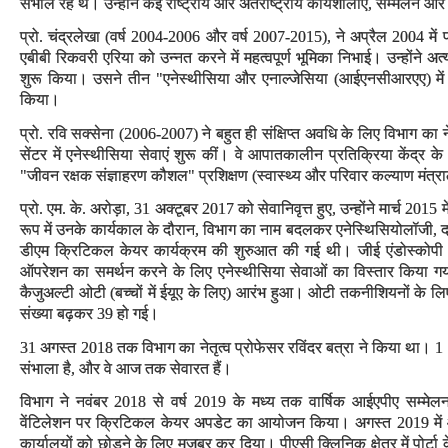
संभाल रहे थे। उन्होंने कई राष्ट्रीय और अंतर्राष्ट्रीय कार्यशालाएं, सम्मेलन 
प्रो. चंद्रलेखा (वर्ष 2004-2006 और वर्ष 2007-2015), ने अप्रैल 2004 मे
एबीबी रिकवरी एरिया को उन्नत करने में महत्वपूर्ण भूमिका निभाई। उन्होंने अत्
शुरू किया। उसने तीन "एनेस्थीसिया और एनाल्जेसिया (आईएनसीआरएए) में ह
किया।
प्रो. रवि सक्सेना (2006-2007) ने बहुत ही संक्षिप्त अवधि के लिए विभाग का न
सेंटर में एनेस्थीसिया सेवाएं शुरू कीं। वे आपातकालीन प्रतिक्रिया केंद्र के अध्
"जीवन रक्षक संज्ञाहरण कौशल" प्रशिक्षण (स्वास्थ्य और परिवार कल्याण मंत्
प्रो. एम. के. अरोड़ा, 31 अक्टूबर 2017 को सेवानिवृत्त हुए, उन्होंने मार्च 2015 
रूप में उनके कार्यकाल के दौरान, विभाग का नाम बदलकर एनेस्थिसियोलॉजी,
डीएम क्रिटिकल केयर कार्यक्रम की शुरुआत की गई थी। जीई एंडोस्कोपी क्षे
ऑपरेशन का समर्थन करने के लिए एनेस्थीसिया सेवाओं का विस्तार किया गया
कैजुअल्टी ओटी (बच्चों में ईयूए के लिए) आरंभ हुआ। ओटी तकनीशियनों के लिए
संख्या बढ़कर 39 हो गई।
31 अगस्त 2018 तक विभाग का नेतृत्व प्रोफेसर रविंदर बत्रा ने किया था। 1 अ
संभाला है, और वे आज तक सेवारत हैं।
विभाग ने नवंबर 2018 से वर्ष 2019 के मध्य तक वार्षिक आईएपीए सम्मेलन,
वेंटिलेशन पर क्रिटिकल केयर अपडेट का आयोजन किया। अगस्त 2019 में 
कार्यालयों को छोड़ने के लिए मजबूर कर दिया। पीएसी क्लिनिक क्षेत्र में पोर्