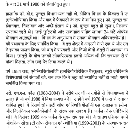
के बाद 31 मार्च 1988 को सेवानिवृत्त हुए।
हालांकि डॉ. वी.ए. पुन्नूस विभागाध्यक्ष नहीं थे, लेकिन विभाग के विकास में
(एनेस्थीसिया) किया और बाद में फैकल्टी के रूप में शामिल हुए। डॉ. पुन्नूस 
ईमानदार, निष्ठावान और अच्छे इंसान थे। डॉ. पुन्नूस बहुत ही सुलभ, मिलन
उपलब्ध रहते थे। उन्हें छुट्टियों और सप्ताहांत सहित लगभग 24 घंटे ऑपर
योगदान अभूतपूर्व था। विभाग के अनुसंधान में उनका योगदान अविस्मरणीय है। डॉ.
की स्थापना के लिए समर्पित किया। वे इस क्षेत्र में अग्रणी में से एक थे और उ
ने इसका पालन किया, जो बाद में सरकारी और निजी दोनों क्षेत्रों में अपनाया गया।
दिया। छात्रों के बीच उनकी लोकप्रियता इतनी अधिक थी कि संस्थान से सेवान
मौका मिलता, लोग उन्हें घेर लिया करते थे।
वर्ष 1984 तक, एनेस्थिसियोलॉजी (कार्डियोथोरेसिक-वैस्कुलर, न्यूरो-एनेस्थ
विशेषताओं की सेवाओं को, जब तक कि वे खुद को स्थापित नहीं हो जाते, अपने स्व
समर्थित किया गया था।
प्रो. एच.एल. कौल (1988-2004) ने प्रोफेसर जी.आर.गोडे से विभागाध्यक्ष क
छात्र हैं जो वर्ष 1988 में विभागाध्यक्ष बने। उन्होंने वर्ष 1970 में एम्स से 
शामिल हुए। वे रिसर्च सोसाइटी ऑफ एनेस्थिसियोलॉजी एंड एलाइड साइंस
और क्लिनिकल फार्माकोलॉजी के संस्थापक सदस्य हैं। जर्नल ऑफ एनेस्थिसिय
थी। वे दिसंबर 1999 तक जर्नल के मुख्य संपादक थे। वे साउथ एशियन कन
ओशनिक सोसाइटी ऑफ रीजनल एनेस्थीसिया (1999-2001) के संस्थापक सदस्यों मे