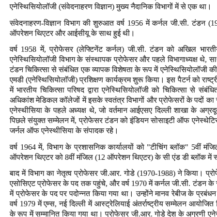
एनेस्थिसियोलॉजी (संवेदनाहरण विज्ञान) मुख्य नैदानिक विभागों में से एक था।
संवेदनाहरण-विज्ञान विभाग की शुरुआत वर्ष 1956 में कर्नल जी.सी. टंडन (195
ऑपरेशन थिएटर और आईसीयू के साथ हुई थी।
वर्ष 1958 में, प्रोफेसर (लेफ्टिनेंट कर्नल) जी.सी. टंडन को अखिल भारतीय
एनेस्थिसियोलॉजी विभाग के संस्थापक प्रोफेसर और पहले विभागाध्यक्ष थे, स
टंडन चिकित्सा से संबंधित एक व्यापक विशेषता के रूप में एनेस्थिसियोलॉजी की म
एमडी (एनेस्थिसियोलॉजी) प्रशिक्षण कार्यक्रम शुरू किया। इस पैटर्न को राष्ट्
में भारतीय चिकित्सा परिषद द्वारा एनेस्थिसियोलॉजी को चिकित्सा से संबंधित 
अधिकांश मेडिकल कॉलेजों में इसके स्वतंत्र विभागों और प्रोफेसरों के पदों 
एनेस्थीसिया के पहले अध्यक्ष थे, जो वर्तमान आईएसए दिल्ली शाखा के अग्रदू
पिछले संयुक्त सम्मेलन में, प्रोफेसर टंडन को इंडियन सोसाइटी ऑफ एनेस्थेटिस्ट
जर्नल ऑफ एनेस्थीसिया के संपादक रहे।
वर्ष 1964 में, विभाग के प्रशासनिक कार्यालयों को "टीचिंग ब्लॉक" 5वीं मंजिल
ऑपरेशन थिएटर को 8वीं मंजिल (12 ऑपरेशन थिएटर) के सी एंड डी ब्लॉक में 
बाद में विभाग का नेतृत्व प्रोफेसर जी.आर. गोडे (1970-1988) ने किया। प्रो
एसोसिएट प्रोफेसर के पद तक पहुंचे, और वर्ष 1970 में कर्नल जी.सी. टंडन के स्
में प्रोफेसर के पद पर पदोन्नत किया गया था। उन्होंने मानव रेबीज के प्रबंधन 
वर्ष 1979 में एम्स, नई दिल्ली में आस्ट्रेलियाई अंतर्राष्ट्रीय सम्मेलन आयो
के रूप में सम्मानित किया गया था। प्रोफेसर जी.आर. गोडे देश के अग्रणी एनेस