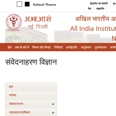
इंट्रानेट का उपयोग
@a
Default Theme
मेल
साइटमैप
अखिल भारतीय आयुर
All India Instit
N
होम
एम्‍स के बारे में
विभाग और केन्‍द्र
निविदाएं
अपॉइंटमेंट
अनुसंधान
पुस्तकालय
आयो
संवेदनाहरण विज्ञान
होम
परिचय
संकाय/स्‍टाफ
पाठ्यक्रम/प्रशिक्षण