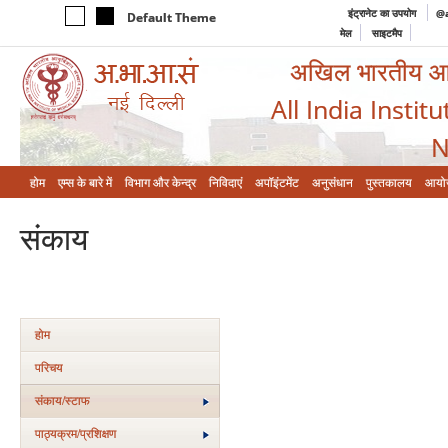
इंट्रानेट का उपयोग
@a
Default Theme
मेल
साइटमैप
अखिल भारतीय आयुर
All India Instit
N
होम
एम्‍स के बारे में
विभाग और केन्‍द्र
निविदाएं
अपॉइंटमेंट
अनुसंधान
पुस्तकालय
आयो
संकाय
होम
परिचय
संकाय/स्‍टाफ
पाठ्यक्रम/प्रशिक्षण