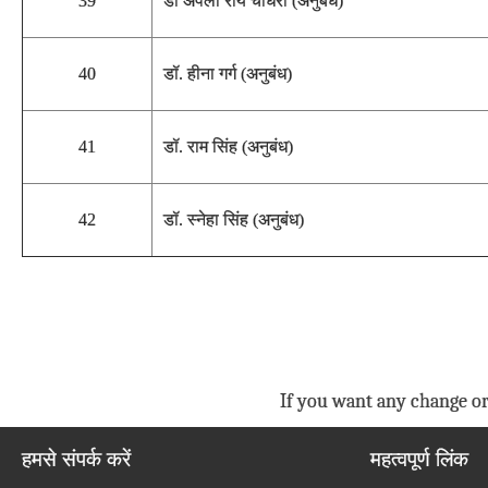
39
डॉ अपला रॉय चौधरी (अनुबंध)
40
डॉ. हीना गर्ग (अनुबंध)
41
डॉ. राम सिंह (अनुबंध)
42
डॉ. स्नेहा सिंह (अनुबंध)
If you want any change or
हमसे संपर्क करें
महत्वपूर्ण लिंक