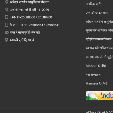
अखिल भारतीय आयुर्विज्ञान संस्थान
नागरिक चार्टर
अंसारी नगर, नई दिल्ली - 110029
एम्स ऑनलाइन दान
+91-11-26588500 / 26588700
अखिल भारतीय आयुर्विज्ञ
फैक्स: +91-11-26588663 / 26588641
सूचना का अधिकार अध
एम्स में महत्वपूर्ण ई -मेल पते
प्रोएक्टिव प्रकटीकरण
आपकी प्रतिक्रिया दें
स्वास्थ्य और परिवार कल
अ॰ भा॰ आ॰ सं॰ से जुड़े
Mission Delhi
मेरा अस्पताल
Hamara AIIMS
कॉपीराइट और कॉपी; 2026