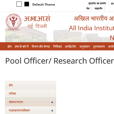
इंट्रानेट का उपयोग
@a
Default Theme
मेल
साइटमैप
अखिल भारतीय आयुर
All India Instit
N
होम
एम्‍स के बारे में
विभाग और केन्‍द्र
निविदाएं
अपॉइंटमेंट
अनुसंधान
पुस्तकालय
आयो
Pool Officer/ Research Officer
होम
परिचय
संकाय/स्‍टाफ
पाठ्यक्रम/प्रशिक्षण