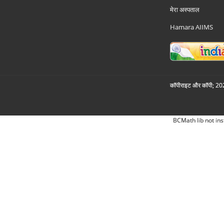
मेरा अस्पताल
Hamara AIIMS
कॉपीराइट और कॉपी; 2026
BCMath lib not ins