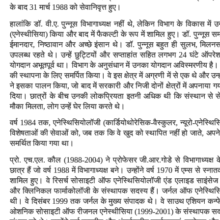
के बाद 31 मार्च 1988 को सेवानिवृत्त हुए।
हालांकि डॉ. वी.ए. पुन्नूस विभागाध्यक्ष नहीं थे, लेकिन विभाग के विकास में
(एनेस्थीसिया) किया और बाद में फैकल्टी के रूप में शामिल हुए। डॉ. पुन्नूस 
ईमानदार, निष्ठावान और अच्छे इंसान थे। डॉ. पुन्नूस बहुत ही सुलभ, मिलन
उपलब्ध रहते थे। उन्हें छुट्टियों और सप्ताहांत सहित लगभग 24 घंटे ऑपर
योगदान अभूतपूर्व था। विभाग के अनुसंधान में उनका योगदान अविस्मरणीय है। डॉ.
की स्थापना के लिए समर्पित किया। वे इस क्षेत्र में अग्रणी में से एक थे और उ
ने इसका पालन किया, जो बाद में सरकारी और निजी दोनों क्षेत्रों में अपनाया गया।
दिया। छात्रों के बीच उनकी लोकप्रियता इतनी अधिक थी कि संस्थान से सेवान
मौका मिलता, लोग उन्हें घेर लिया करते थे।
वर्ष 1984 तक, एनेस्थिसियोलॉजी (कार्डियोथोरेसिक-वैस्कुलर, न्यूरो-एनेस्थ
विशेषताओं की सेवाओं को, जब तक कि वे खुद को स्थापित नहीं हो जाते, अपने स्व
समर्थित किया गया था।
प्रो. एच.एल. कौल (1988-2004) ने प्रोफेसर जी.आर.गोडे से विभागाध्यक्ष क
छात्र हैं जो वर्ष 1988 में विभागाध्यक्ष बने। उन्होंने वर्ष 1970 में एम्स से 
शामिल हुए। वे रिसर्च सोसाइटी ऑफ एनेस्थिसियोलॉजी एंड एलाइड साइंस
और क्लिनिकल फार्माकोलॉजी के संस्थापक सदस्य हैं। जर्नल ऑफ एनेस्थिसिय
थी। वे दिसंबर 1999 तक जर्नल के मुख्य संपादक थे। वे साउथ एशियन कन
ओशनिक सोसाइटी ऑफ रीजनल एनेस्थीसिया (1999-2001) के संस्थापक सदस्यों मे