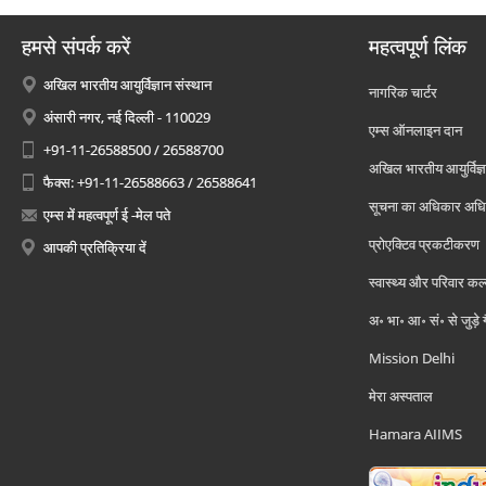
हमसे संपर्क करें
महत्वपूर्ण लिंक
अखिल भारतीय आयुर्विज्ञान संस्थान
नागरिक चार्टर
अंसारी नगर, नई दिल्ली - 110029
एम्स ऑनलाइन दान
+91-11-26588500 / 26588700
अखिल भारतीय आयुर्विज्ञ
फैक्स: +91-11-26588663 / 26588641
सूचना का अधिकार अध
एम्स में महत्वपूर्ण ई -मेल पते
प्रोएक्टिव प्रकटीकरण
आपकी प्रतिक्रिया दें
स्वास्थ्य और परिवार कल
अ॰ भा॰ आ॰ सं॰ से जुड़े
Mission Delhi
मेरा अस्पताल
Hamara AIIMS