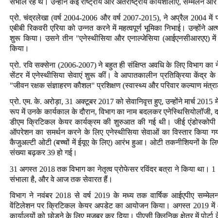
संभाल रहे थे। उन्होंने कई राष्ट्रीय और अंतर्राष्ट्रीय कार्यशालाएं, सम्मेलन 
प्रो. चंद्रलेखा (वर्ष 2004-2006 और वर्ष 2007-2015), ने अप्रैल 2004 मे
एबीबी रिकवरी एरिया को उन्नत करने में महत्वपूर्ण भूमिका निभाई। उन्होंने अत्
शुरू किया। उसने तीन "एनेस्थीसिया और एनाल्जेसिया (आईएनसीआरएए) में ह
किया।
प्रो. रवि सक्सेना (2006-2007) ने बहुत ही संक्षिप्त अवधि के लिए विभाग का न
सेंटर में एनेस्थीसिया सेवाएं शुरू कीं। वे आपातकालीन प्रतिक्रिया केंद्र के अध्
"जीवन रक्षक संज्ञाहरण कौशल" प्रशिक्षण (स्वास्थ्य और परिवार कल्याण मंत्
प्रो. एम. के. अरोड़ा, 31 अक्टूबर 2017 को सेवानिवृत्त हुए, उन्होंने मार्च 2015 
रूप में उनके कार्यकाल के दौरान, विभाग का नाम बदलकर एनेस्थिसियोलॉजी,
डीएम क्रिटिकल केयर कार्यक्रम की शुरुआत की गई थी। जीई एंडोस्कोपी क्षे
ऑपरेशन का समर्थन करने के लिए एनेस्थीसिया सेवाओं का विस्तार किया गया
कैजुअल्टी ओटी (बच्चों में ईयूए के लिए) आरंभ हुआ। ओटी तकनीशियनों के लिए
संख्या बढ़कर 39 हो गई।
31 अगस्त 2018 तक विभाग का नेतृत्व प्रोफेसर रविंदर बत्रा ने किया था। 1 अ
संभाला है, और वे आज तक सेवारत हैं।
विभाग ने नवंबर 2018 से वर्ष 2019 के मध्य तक वार्षिक आईएपीए सम्मेलन,
वेंटिलेशन पर क्रिटिकल केयर अपडेट का आयोजन किया। अगस्त 2019 में 
कार्यालयों को छोड़ने के लिए मजबूर कर दिया। पीएसी क्लिनिक क्षेत्र में पोर्