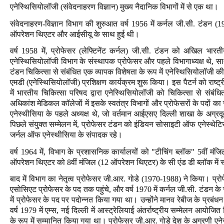
एनेस्थिसियोलॉजी (संवेदनाहरण विज्ञान) मुख्य नैदानिक विभागों में से एक था।
संवेदनाहरण-विज्ञान विभाग की शुरुआत वर्ष 1956 में कर्नल जी.सी. टंडन (195
ऑपरेशन थिएटर और आईसीयू के साथ हुई थी।
वर्ष 1958 में, प्रोफेसर (लेफ्टिनेंट कर्नल) जी.सी. टंडन को अखिल भारतीय
एनेस्थिसियोलॉजी विभाग के संस्थापक प्रोफेसर और पहले विभागाध्यक्ष थे, स
टंडन चिकित्सा से संबंधित एक व्यापक विशेषता के रूप में एनेस्थिसियोलॉजी की म
एमडी (एनेस्थिसियोलॉजी) प्रशिक्षण कार्यक्रम शुरू किया। इस पैटर्न को राष्ट्
में भारतीय चिकित्सा परिषद द्वारा एनेस्थिसियोलॉजी को चिकित्सा से संबंधित 
अधिकांश मेडिकल कॉलेजों में इसके स्वतंत्र विभागों और प्रोफेसरों के पदों 
एनेस्थीसिया के पहले अध्यक्ष थे, जो वर्तमान आईएसए दिल्ली शाखा के अग्रदू
पिछले संयुक्त सम्मेलन में, प्रोफेसर टंडन को इंडियन सोसाइटी ऑफ एनेस्थेटिस्ट
जर्नल ऑफ एनेस्थीसिया के संपादक रहे।
वर्ष 1964 में, विभाग के प्रशासनिक कार्यालयों को "टीचिंग ब्लॉक" 5वीं मंजिल
ऑपरेशन थिएटर को 8वीं मंजिल (12 ऑपरेशन थिएटर) के सी एंड डी ब्लॉक में 
बाद में विभाग का नेतृत्व प्रोफेसर जी.आर. गोडे (1970-1988) ने किया। प्रो
एसोसिएट प्रोफेसर के पद तक पहुंचे, और वर्ष 1970 में कर्नल जी.सी. टंडन के स्
में प्रोफेसर के पद पर पदोन्नत किया गया था। उन्होंने मानव रेबीज के प्रबंधन 
वर्ष 1979 में एम्स, नई दिल्ली में आस्ट्रेलियाई अंतर्राष्ट्रीय सम्मेलन आयो
के रूप में सम्मानित किया गया था। प्रोफेसर जी.आर. गोडे देश के अग्रणी एनेस