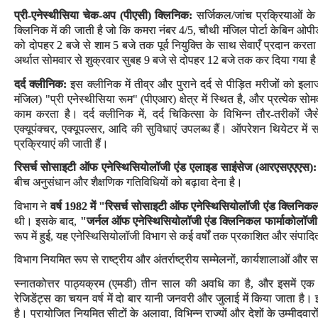
प्री-एनेस्थीसिया चेक-अप (पीएसी) क्लिनिक:
सर्जिकल/जांच प्रक्रियाओं के ल
क्लिनिक में की जाती है जो कि कमरा नंबर 4/5, चौथी मंजिल पोर्टा केबिन ओपीडी
को दोपहर 2 बजे से शाम 5 बजे तक पूर्व नियुक्ति के साथ सेवाएँ प्रदान करता
अर्थात सोमवार से शुक्रवार सुबह 9 बजे से दोपहर 12 बजे तक कर दिया गया ह
दर्द क्लीनिक:
इस क्लीनिक में तीव्र और पुराने दर्द से पीड़ित मरीजों को इल
मंजिल) "प्री एनेस्थीसिया रूम" (पीएआर) क्षेत्र में स्थित है, और प्रत्येक
काम करता है। दर्द क्लीनिक में, दर्द चिकित्सा के विभिन्न तौर-तरीकों जैसे
एक्यूपंक्चर, एक्यूपल्सर, आदि की सुविधाएं उपलब्ध हैं। ऑपरेशन थियेटर में सप्
प्रक्रियाएं की जाती हैं।
रिसर्च सोसाइटी ऑफ एनेस्थिसियोलॉजी एंड एलाइड साइंसेज (आरएसएएएस
):
बीच अनुसंधान और शैक्षणिक गतिविधियों को बढ़ावा देना है।
विभाग ने
वर्ष 1982 में "रिसर्च सोसाइटी ऑफ एनेस्थिसियोलॉजी एंड क्लिनिकल
थी। इसके बाद,
"जर्नल ऑफ एनेस्थिसियोलॉजी एंड क्लिनिकल फार्माकोलॉज
रूप में हुई, यह एनेस्थिसियोलॉजी विभाग से कई वर्षों तक प्रकाशित और संपा
विभाग नियमित रूप से राष्ट्रीय और अंतर्राष्ट्रीय सम्मेलनों, कार्यशालाओं औ
स्नातकोत्तर पाठ्यक्रम (एमडी) तीन साल की अवधि का है, और इसमें एक 
रेजिडेंट्स का चयन वर्ष में दो बार यानी जनवरी और जुलाई में किया जाता है। इ
है। प्रायोजित नियमित सीटों के अलावा, विभिन्न राज्यों और देशों के उम्मीदवार