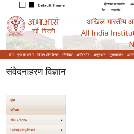
इंट्रानेट का उपयोग
@a
Default Theme
मेल
साइटमैप
अखिल भारतीय आयुर
All India Instit
N
होम
एम्‍स के बारे में
विभाग और केन्‍द्र
निविदाएं
अपॉइंटमेंट
अनुसंधान
पुस्तकालय
आयो
संवेदनाहरण विज्ञान
होम
परिचय
संकाय/स्‍टाफ
पाठ्यक्रम/प्रशिक्षण