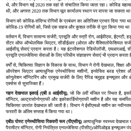
थे, और विभाग मई 2020 तक वहां से संचालित किया जाता रहा। कोविड महामारी 
थी, और अगस्त 2020 तक विभाग मूल कार्यालय स्थान पर वापस जा सकता था। इस 
विभाग को कोविड-संदिग्ध रोगियों के प्रबंधन का अतिरिक्त प्रभार दिया गया था
कोविड-19 रोगियों को, जिसे एक सहज और कुशल तरीके से पूरा किया गया था
वर्तमान में, विभाग सामान्य सर्जरी, प्रसूति और स्त्री रोग, आईवीएफ, ईएनटी, 
सेंटर ऑफ ऑप्थेलमिक थिएटर, सीडीईआर (ओरल और मैक्सिलोफेशियल सर्जरी)
आईसीयू सेवाएं प्रदान करता है। यह इंटरवेंशनल रेडियोलॉजी, एमआरआई, सीटी
प्रसूति एनाल्जेसिया सेवाओं के लिए परिधीय संज्ञाहरण सेवाएं भी प्रदान करता 
वर्षों से, चिकित्सा विज्ञान के विकास के साथ, विभाग ने रोगी देखभाल, शिक्षा 
ऑपरेशन थिएटर अत्याधुनिक एनेस्थीसिया मशीनों, इनवेसिव ब्लड प्रेशर 
कोगुलेशन मॉनिटरिंग और प्रमुख सर्जरी के लिए रैपिड फ्लुइड इन्फ्यूसर और क्षे
एक्सेस से सुसज्जित हैं।
गहन देखभाल इकाई (एबी 8 आईसीयू)
, जो कि 8वीं मंजिल पर स्थित है, इसक
मॉनिटर, अल्ट्रासोनोग्राफी और इकोकार्डियोग्राफी मशीन है और यह समर्पित 
चिकित्सा उपरांत देखभाल की जाती है। विभाग ने ईसीएमओ मशीन का नवीनत
फरवरी के अंतिम सप्ताह में किया गया था।
एबी8 पोस्ट एनेस्थीसिया रिकवरी रूम (पीएसीयू
)
अत्याधुनिक स्वस्थ्य देखभाल
पैरामीटर मॉनिटर, रोगी नियंत्रित एनाल्जेसिया (पीसीए)/ओपिओइड इन्फ्यूजन प