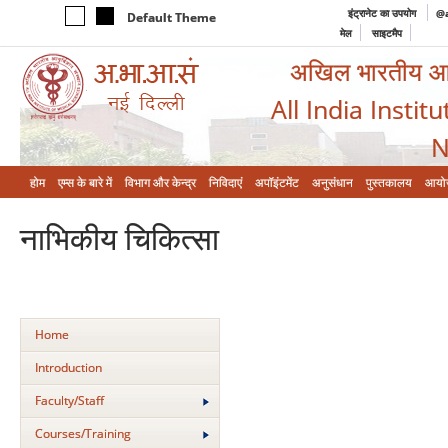
इंट्रानेट का उपयोग
@a
Default Theme
मेल
साइटमैप
अखिल भारतीय आयुर
All India Instit
N
होम
एम्‍स के बारे में
विभाग और केन्‍द्र
निविदाएं
अपॉइंटमेंट
अनुसंधान
पुस्तकालय
आयो
नाभिकीय चिकित्‍सा
Home
Introduction
Faculty/Staff
Courses/Training