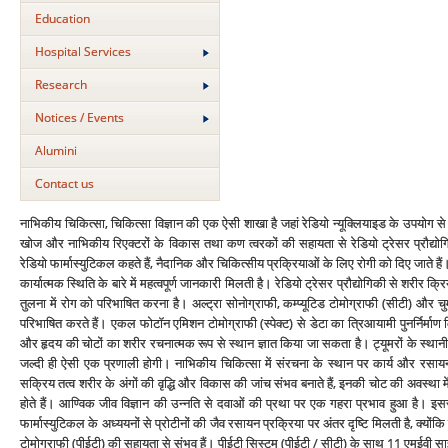
Education
Hospital Services
Research
Notices / Events
Alumini
Contact us
नाभिकीय चिकित्‍सा, चिकित्‍सा विज्ञान की एक ऐसी शाखा है जहां रेडियो न्‍यूक्लियाइड के उपयोग
खोज और नाभिकीय रिएक्‍टरों के विकास तथा कण त्‍वरकों की सहायता से रेडियो ट्रेसर प्रौद्योगिकी म
रेडियो फार्मास्‍युटिकल कहते हैं, नैदानिक और चिकित्‍सीय प्रक्रियाओं के लिए रोगी को दिए जाते है
कार्यात्‍मक स्थिति के बारे में महत्‍वपूर्ण जानकारी मिलती है। रेडियो ट्रेसर प्रौद्योगिकी से शरीर क
तुलना में रोग को परिभाषित करना है। अल्‍ट्रा सोनोग्राफी, कम्‍प्‍यूटिड टोमोग्राफी (सीटी) 
परिभाषित करते हैं। एकल फोटॉन एमिशन टोमोग्राफी (स्‍पेक्‍ट) से डेटा का त्रिआयामी पुनर्निर्मा
और हृदय की चोटों का शरीर रचनात्‍मक रूप से स्‍थान ज्ञात किया जा सकता है। ट्यूमरों के स्‍थानीक
जल्‍दी ही ऐसी एक प्रणाली होगी। नाभिकीय चिकित्‍सा में संरचना के स्‍थान पर कार्य और रसा
सक्रिय तत्‍व शरीर के अंगों की वृद्धि और विकास की जांच संभव बनाते हैं, इनकी चोट की अवस्‍था
होते हैं। आण्विक जीव विज्ञान की उन्‍नति से दवाओं की प्रथा पर एक गहरा प्रभाव हुआ है। इसस
फार्मास्‍युटिकल के अध्‍ययनों से प्रोटीनों की जैव रसायन प्रक्रिया पर अंतर दृष्टि मिलती है, क्‍य
टोमोग्राफी (पीईटी) की सहायता से संभव हैं। पीईटी सिस्‍टम (पीईटी / सीटी) के साथ 11 एमईवी साइक्