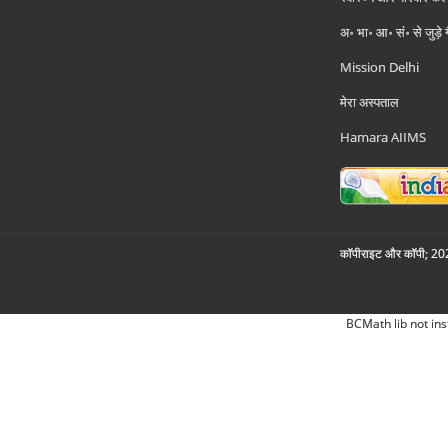
अ॰ भा॰ आ॰ सं॰ से जुड़े
Mission Delhi
मेरा अस्पताल
Hamara AIIMS
कॉपीराइट और कॉपी; 2026
BCMath lib not ins