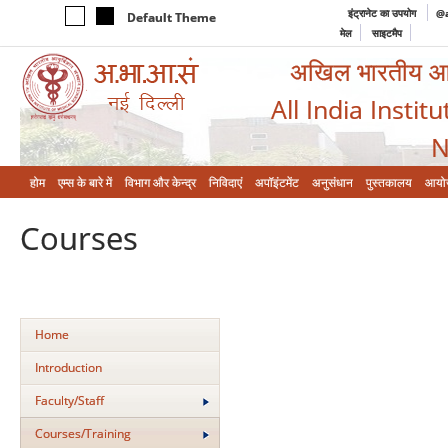
इंट्रानेट का उपयोग
@a
Default Theme
मेल
साइटमैप
अखिल भारतीय आयुर
All India Instit
N
होम
एम्‍स के बारे में
विभाग और केन्‍द्र
निविदाएं
अपॉइंटमेंट
अनुसंधान
पुस्तकालय
आयो
Courses
Home
Introduction
Faculty/Staff
Courses/Training