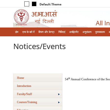
Default Theme
All I
होम
एम्‍स के बारे में
विभाग और केन्‍द्र
निविदाएं
अपॉइंटमेंट
अनुसंधान
पुस्तकालय
Notices/Events
Home
th
54
Annual Conference of the So
Introduction
Faculty/Staff
Courses/Training