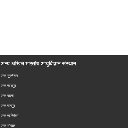
अन्य अखिल भारतीय आयुर्विज्ञान संस्थान
एम्‍स भुवनेश्वर
एम्‍स जोधपुर
एम्‍स पटना
एम्‍स रायपुर
एम्‍स ऋषिकेश
एम्‍स भोपाल