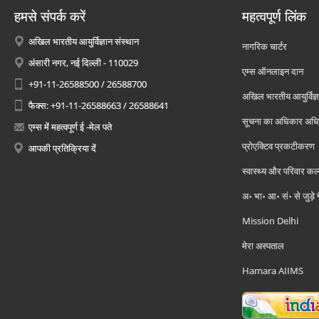
हमसे संपर्क करें
महत्वपूर्ण लिंक
अखिल भारतीय आयुर्विज्ञान संस्थान
नागरिक चार्टर
अंसारी नगर, नई दिल्ली - 110029
एम्स ऑनलाइन दान
+91-11-26588500 / 26588700
अखिल भारतीय आयुर्विज्ञ
फैक्स: +91-11-26588663 / 26588641
सूचना का अधिकार अध
एम्स में महत्वपूर्ण ई -मेल पते
प्रोएक्टिव प्रकटीकरण
आपकी प्रतिक्रिया दें
स्वास्थ्य और परिवार कल
अ॰ भा॰ आ॰ सं॰ से जुड़े
Mission Delhi
मेरा अस्पताल
Hamara AIIMS