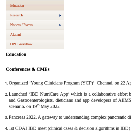
Education
Research
Notices / Events
Alumni
OPD Workflow
Education
Conferences & CMEs
Organized ‘Young Clinicians Program (YCP)’
,
Chennai, on 22 Apr
Launched ‘IBD NutriCare App’ which is a collaborative effort
and Gastroenterologists, dieticians and app developers of AIIM
th
scenario. on 19
May 2022
Pancreas 2022, A gateway to understanding complex pancreatic di
1st CDAI-IBD meet (clinical cases & decision algorithms in IBD