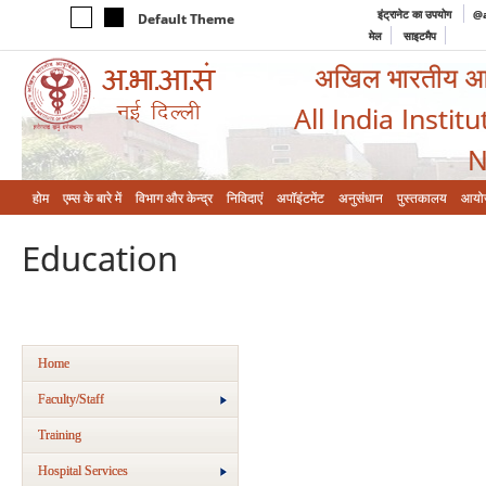
इंट्रानेट का उपयोग
@a
Default Theme
मेल
साइटमैप
अखिल भारतीय आयुर
All India Instit
N
होम
एम्‍स के बारे में
विभाग और केन्‍द्र
निविदाएं
अपॉइंटमेंट
अनुसंधान
पुस्तकालय
आयो
Education
Home
Faculty/Staff
Training
Hospital Services