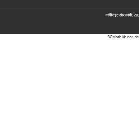
कॉपीराइट और कॉपी; 2026
BCMath lib not ins