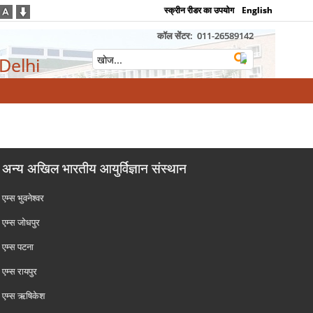
स्क्रीन रीडर का उपयोग
English
कॉल सेंटर:
011-26589142
 Delhi
अन्य अखिल भारतीय आयुर्विज्ञान संस्थान
एम्‍स भुवनेश्वर
एम्‍स जोधपुर
एम्‍स पटना
एम्‍स रायपुर
एम्‍स ऋषिकेश