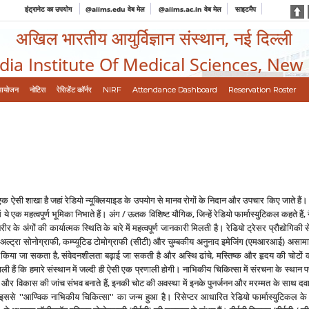
इंट्रानेट का उपयोग
@aiims.edu वेब मेल
@aiims.ac.in वेब मेल
साइटमैप
अखिल भारतीय आयुर्विज्ञान संस्थान, नई दिल्ली
ndia Institute Of Medical Sciences, New
आयोजन
नोटिस
रेसिडेंट कॉर्नर
NIRF
Attendance Dashboard
Reservation Roster
ी एक ऐसी शाखा है जहां रेडियो न्‍यूक्लियाइड के उपयोग से मानव रोगों के निदान और उपचार किए जाते ह
ें ये एक महत्‍वपूर्ण भूमिका निभाते हैं। अंग / ऊतक विशिष्‍ट यौगिक, जिन्‍हें रेडियो फार्मास्‍युटिकल कहत
र के अंगों की कार्यात्‍मक स्थिति के बारे में महत्‍वपूर्ण जानकारी मिलती है। रेडियो ट्रेसर प्रौद्योगिकी
 अल्‍ट्रा सोनोग्राफी, कम्‍प्‍यूटिड टोमोग्राफी (सीटी) और चुम्‍बकीय अनुनाद इमेजिंग (एमआरआई) अस
िर्माण किया जा सकता है, संवेदनशीलता बढ़ाई जा सकती है और अस्थि ढांचे, मस्तिष्‍क और हृदय की चोटों
ाली हैं कि हमारे संस्‍थान में जल्‍दी ही ऐसी एक प्रणाली होगी। नाभिकीय चिकित्‍सा में संरचना के स्
द्धि और विकास की जांच संभव बनाते हैं, इनकी चोट की अवस्‍था में इनके पुनर्जनन और मरम्‍मत के साथ दव
े ''आण्विक नाभिकीय चिकित्‍सा'' का जन्‍म हुआ है। रिसेप्‍टर आधारित रेडियो फार्मास्‍युटिकल के अध्‍