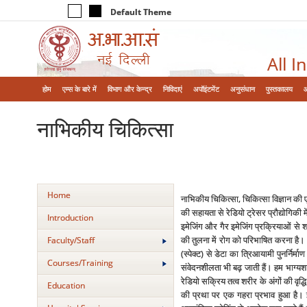
Default Theme
All I
होम
एम्‍स के बारे में
विभाग और केन्‍द्र
निविदाएं
अपॉइंटमेंट
अनुसंधान
पुस्तकालय
नाभिकीय चिकित्‍सा
Home
नाभिकीय चिकित्‍सा, चिकित्‍सा विज्ञान क
की सहायता से रेडियो ट्रेसर प्रौद्योगिकी म
Introduction
इमेजिंग और गैर इमेजिंग प्रक्रियाओं से शरी
की तुलना में रोग को परिभाषित करना है।
Faculty/Staff
(स्‍पेक्‍ट) से डेटा का त्रिआयामी पुनर्न
Courses/Training
संवेदनशीलता भी बढ़ जाती हैं। हम भाग्‍यश
रेडियो सक्रिय तत्‍व शरीर के अंगों की वृ
Education
की प्रथा पर एक गहरा प्रभाव हुआ है। इसस