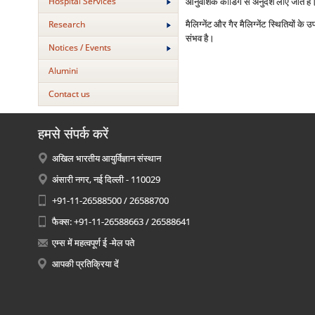
Hospital Services
आनुवंशिक कोडिंग से अनुदेश लाए जाते हैं।
Research
मैलिग्‍नेंट और गैर मैलिग्‍नेंट स्थितियों क
संभव है।
Notices / Events
Alumini
Contact us
हमसे संपर्क करें
अखिल भारतीय आयुर्विज्ञान संस्थान
अंसारी नगर, नई दिल्ली - 110029
+91-11-26588500 / 26588700
फैक्स: +91-11-26588663 / 26588641
एम्स में महत्वपूर्ण ई -मेल पते
आपकी प्रतिक्रिया दें