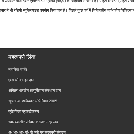
 ये अध्‍ययन पॉजीट्रॉन एमिशन टोमोग्राफी (पीईटी) की सहायता से संभव हैं। पीईटी सिस्‍टम (पीईटी / सी
े उपचार में भी रेडियो न्‍यूक्लियाइड उपयोग किए जाते हैं। पिछले कुछ वर्षों में चिकित्‍सीय नाभिकीय चिकित्‍
महत्वपूर्ण लिंक
नागरिक चार्टर
एम्स ऑनलाइन दान
अखिल भारतीय आयुर्विज्ञान संस्थान दान
सूचना का अधिकार अधिनियम 2005
प्रोएक्टिव प्रकटीकरण
स्वास्थ्य और परिवार कल्याण मंत्रालय
अ॰ भा॰ आ॰ सं॰ से जुड़े गैर सरकारी संगठन