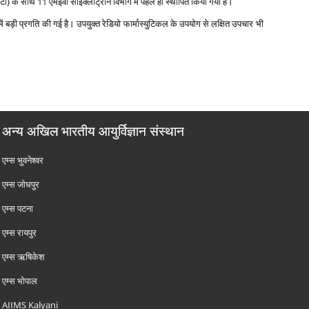
टी) के साथ 11 एमईवी साइक्‍लोट्रॉन विभाग में पहले ही स्‍थापित किया गया है।
सा में बड़ी प्रगति की गई है। उपयुक्‍त रेडियो फार्मास्‍युटिकल के उपयोग से लक्षित उपचार भी
अन्य अखिल भारतीय आयुर्विज्ञान संस्थान
एम्‍स भुवनेश्वर
एम्‍स जोधपुर
एम्‍स पटना
एम्‍स रायपुर
एम्‍स ऋषिकेश
एम्‍स भोपाल
AIIMS Kalyani