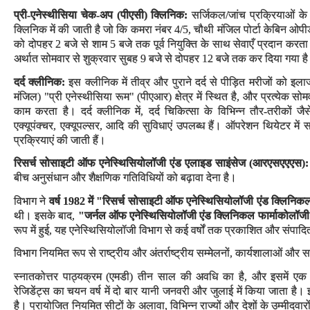
प्री-एनेस्थीसिया चेक-अप (पीएसी) क्लिनिक:
सर्जिकल/जांच प्रक्रियाओं के ल
क्लिनिक में की जाती है जो कि कमरा नंबर 4/5, चौथी मंजिल पोर्टा केबिन ओपीडी
को दोपहर 2 बजे से शाम 5 बजे तक पूर्व नियुक्ति के साथ सेवाएँ प्रदान करता
अर्थात सोमवार से शुक्रवार सुबह 9 बजे से दोपहर 12 बजे तक कर दिया गया ह
दर्द क्लीनिक:
इस क्लीनिक में तीव्र और पुराने दर्द से पीड़ित मरीजों को इल
मंजिल) "प्री एनेस्थीसिया रूम" (पीएआर) क्षेत्र में स्थित है, और प्रत्येक
काम करता है। दर्द क्लीनिक में, दर्द चिकित्सा के विभिन्न तौर-तरीकों जैसे
एक्यूपंक्चर, एक्यूपल्सर, आदि की सुविधाएं उपलब्ध हैं। ऑपरेशन थियेटर में सप्
प्रक्रियाएं की जाती हैं।
रिसर्च सोसाइटी ऑफ एनेस्थिसियोलॉजी एंड एलाइड साइंसेज (आरएसएएएस
):
बीच अनुसंधान और शैक्षणिक गतिविधियों को बढ़ावा देना है।
विभाग ने
वर्ष 1982 में "रिसर्च सोसाइटी ऑफ एनेस्थिसियोलॉजी एंड क्लिनिकल
थी। इसके बाद,
"जर्नल ऑफ एनेस्थिसियोलॉजी एंड क्लिनिकल फार्माकोलॉज
रूप में हुई, यह एनेस्थिसियोलॉजी विभाग से कई वर्षों तक प्रकाशित और संपा
विभाग नियमित रूप से राष्ट्रीय और अंतर्राष्ट्रीय सम्मेलनों, कार्यशालाओं औ
स्नातकोत्तर पाठ्यक्रम (एमडी) तीन साल की अवधि का है, और इसमें एक 
रेजिडेंट्स का चयन वर्ष में दो बार यानी जनवरी और जुलाई में किया जाता है। इ
है। प्रायोजित नियमित सीटों के अलावा, विभिन्न राज्यों और देशों के उम्मीदवार