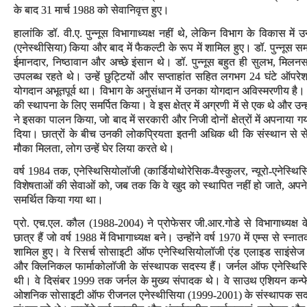
के बाद 31 मार्च 1988 को सेवानिवृत्त हुए।
हालांकि डॉ. वी.ए. पुन्नूस विभागाध्यक्ष नहीं थे, लेकिन विभाग के विकास में
(एनेस्थीसिया) किया और बाद में फैकल्टी के रूप में शामिल हुए। डॉ. पुन्नूस 
ईमानदार, निष्ठावान और अच्छे इंसान थे। डॉ. पुन्नूस बहुत ही सुलभ, मिलन
उपलब्ध रहते थे। उन्हें छुट्टियों और सप्ताहांत सहित लगभग 24 घंटे ऑपर
योगदान अभूतपूर्व था। विभाग के अनुसंधान में उनका योगदान अविस्मरणीय है। डॉ.
की स्थापना के लिए समर्पित किया। वे इस क्षेत्र में अग्रणी में से एक थे और उ
ने इसका पालन किया, जो बाद में सरकारी और निजी दोनों क्षेत्रों में अपनाया गया।
दिया। छात्रों के बीच उनकी लोकप्रियता इतनी अधिक थी कि संस्थान से सेवान
मौका मिलता, लोग उन्हें घेर लिया करते थे।
वर्ष 1984 तक, एनेस्थिसियोलॉजी (कार्डियोथोरेसिक-वैस्कुलर, न्यूरो-एनेस्थ
विशेषताओं की सेवाओं को, जब तक कि वे खुद को स्थापित नहीं हो जाते, अपने स्व
समर्थित किया गया था।
प्रो. एच.एल. कौल (1988-2004) ने प्रोफेसर जी.आर.गोडे से विभागाध्यक्ष क
छात्र हैं जो वर्ष 1988 में विभागाध्यक्ष बने। उन्होंने वर्ष 1970 में एम्स से 
शामिल हुए। वे रिसर्च सोसाइटी ऑफ एनेस्थिसियोलॉजी एंड एलाइड साइंस
और क्लिनिकल फार्माकोलॉजी के संस्थापक सदस्य हैं। जर्नल ऑफ एनेस्थिसिय
थी। वे दिसंबर 1999 तक जर्नल के मुख्य संपादक थे। वे साउथ एशियन कन
ओशनिक सोसाइटी ऑफ रीजनल एनेस्थीसिया (1999-2001) के संस्थापक सदस्यों मे