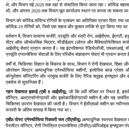
थे, और विभाग मई 2020 तक वहां से संचालित किया जाता रहा। कोविड महामारी 
थी, और अगस्त 2020 तक विभाग मूल कार्यालय स्थान पर वापस जा सकता था। इस 
विभाग को कोविड-संदिग्ध रोगियों के प्रबंधन का अतिरिक्त प्रभार दिया गया था
कोविड-19 रोगियों को, जिसे एक सहज और कुशल तरीके से पूरा किया गया था
वर्तमान में, विभाग सामान्य सर्जरी, प्रसूति और स्त्री रोग, आईवीएफ, ईएनटी, 
सेंटर ऑफ ऑप्थेलमिक थिएटर, सीडीईआर (ओरल और मैक्सिलोफेशियल सर्जरी)
आईसीयू सेवाएं प्रदान करता है। यह इंटरवेंशनल रेडियोलॉजी, एमआरआई, सीटी
प्रसूति एनाल्जेसिया सेवाओं के लिए परिधीय संज्ञाहरण सेवाएं भी प्रदान करता 
वर्षों से, चिकित्सा विज्ञान के विकास के साथ, विभाग ने रोगी देखभाल, शिक्षा 
ऑपरेशन थिएटर अत्याधुनिक एनेस्थीसिया मशीनों, इनवेसिव ब्लड प्रेशर 
कोगुलेशन मॉनिटरिंग और प्रमुख सर्जरी के लिए रैपिड फ्लुइड इन्फ्यूसर और क्षे
एक्सेस से सुसज्जित हैं।
गहन देखभाल इकाई (एबी 8 आईसीयू)
, जो कि 8वीं मंजिल पर स्थित है, इसक
मॉनिटर, अल्ट्रासोनोग्राफी और इकोकार्डियोग्राफी मशीन है और यह समर्पित 
चिकित्सा उपरांत देखभाल की जाती है। विभाग ने ईसीएमओ मशीन का नवीनत
फरवरी के अंतिम सप्ताह में किया गया था।
एबी8 पोस्ट एनेस्थीसिया रिकवरी रूम (पीएसीयू
)
अत्याधुनिक स्वस्थ्य देखभाल
पैरामीटर मॉनिटर, रोगी नियंत्रित एनाल्जेसिया (पीसीए)/ओपिओइड इन्फ्यूजन प