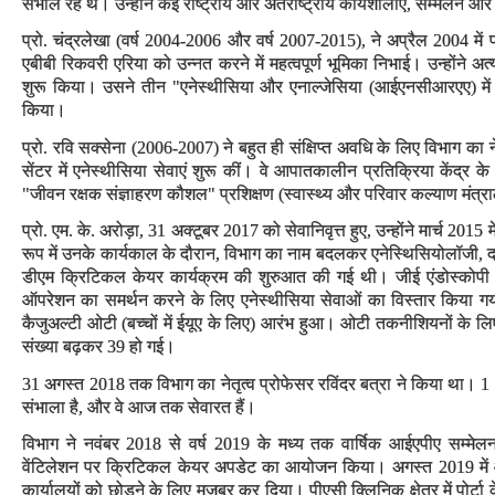
संभाल रहे थे। उन्होंने कई राष्ट्रीय और अंतर्राष्ट्रीय कार्यशालाएं, सम्मेलन 
प्रो. चंद्रलेखा (वर्ष 2004-2006 और वर्ष 2007-2015), ने अप्रैल 2004 मे
एबीबी रिकवरी एरिया को उन्नत करने में महत्वपूर्ण भूमिका निभाई। उन्होंने अत्
शुरू किया। उसने तीन "एनेस्थीसिया और एनाल्जेसिया (आईएनसीआरएए) में ह
किया।
प्रो. रवि सक्सेना (2006-2007) ने बहुत ही संक्षिप्त अवधि के लिए विभाग का न
सेंटर में एनेस्थीसिया सेवाएं शुरू कीं। वे आपातकालीन प्रतिक्रिया केंद्र के अध्
"जीवन रक्षक संज्ञाहरण कौशल" प्रशिक्षण (स्वास्थ्य और परिवार कल्याण मंत्
प्रो. एम. के. अरोड़ा, 31 अक्टूबर 2017 को सेवानिवृत्त हुए, उन्होंने मार्च 2015 
रूप में उनके कार्यकाल के दौरान, विभाग का नाम बदलकर एनेस्थिसियोलॉजी,
डीएम क्रिटिकल केयर कार्यक्रम की शुरुआत की गई थी। जीई एंडोस्कोपी क्षे
ऑपरेशन का समर्थन करने के लिए एनेस्थीसिया सेवाओं का विस्तार किया गया
कैजुअल्टी ओटी (बच्चों में ईयूए के लिए) आरंभ हुआ। ओटी तकनीशियनों के लिए
संख्या बढ़कर 39 हो गई।
31 अगस्त 2018 तक विभाग का नेतृत्व प्रोफेसर रविंदर बत्रा ने किया था। 1 अ
संभाला है, और वे आज तक सेवारत हैं।
विभाग ने नवंबर 2018 से वर्ष 2019 के मध्य तक वार्षिक आईएपीए सम्मेलन,
वेंटिलेशन पर क्रिटिकल केयर अपडेट का आयोजन किया। अगस्त 2019 में 
कार्यालयों को छोड़ने के लिए मजबूर कर दिया। पीएसी क्लिनिक क्षेत्र में पोर्