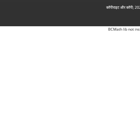
कॉपीराइट और कॉपी; 2026
BCMath lib not ins