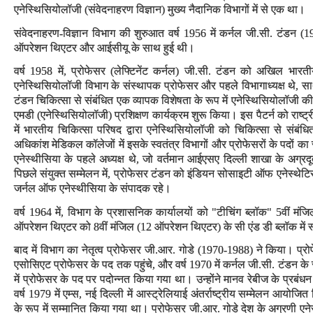
एनेस्थिसियोलॉजी (संवेदनाहरण विज्ञान) मुख्य नैदानिक विभागों में से एक था।
संवेदनाहरण-विज्ञान विभाग की शुरुआत वर्ष 1956 में कर्नल जी.सी. टंडन (195
ऑपरेशन थिएटर और आईसीयू के साथ हुई थी।
वर्ष 1958 में, प्रोफेसर (लेफ्टिनेंट कर्नल) जी.सी. टंडन को अखिल भारतीय
एनेस्थिसियोलॉजी विभाग के संस्थापक प्रोफेसर और पहले विभागाध्यक्ष थे, स
टंडन चिकित्सा से संबंधित एक व्यापक विशेषता के रूप में एनेस्थिसियोलॉजी की म
एमडी (एनेस्थिसियोलॉजी) प्रशिक्षण कार्यक्रम शुरू किया। इस पैटर्न को राष्ट्
में भारतीय चिकित्सा परिषद द्वारा एनेस्थिसियोलॉजी को चिकित्सा से संबंधित 
अधिकांश मेडिकल कॉलेजों में इसके स्वतंत्र विभागों और प्रोफेसरों के पदों 
एनेस्थीसिया के पहले अध्यक्ष थे, जो वर्तमान आईएसए दिल्ली शाखा के अग्रदू
पिछले संयुक्त सम्मेलन में, प्रोफेसर टंडन को इंडियन सोसाइटी ऑफ एनेस्थेटिस्ट
जर्नल ऑफ एनेस्थीसिया के संपादक रहे।
वर्ष 1964 में, विभाग के प्रशासनिक कार्यालयों को "टीचिंग ब्लॉक" 5वीं मंजिल
ऑपरेशन थिएटर को 8वीं मंजिल (12 ऑपरेशन थिएटर) के सी एंड डी ब्लॉक में 
बाद में विभाग का नेतृत्व प्रोफेसर जी.आर. गोडे (1970-1988) ने किया। प्रो
एसोसिएट प्रोफेसर के पद तक पहुंचे, और वर्ष 1970 में कर्नल जी.सी. टंडन के स्
में प्रोफेसर के पद पर पदोन्नत किया गया था। उन्होंने मानव रेबीज के प्रबंधन 
वर्ष 1979 में एम्स, नई दिल्ली में आस्ट्रेलियाई अंतर्राष्ट्रीय सम्मेलन आयो
के रूप में सम्मानित किया गया था। प्रोफेसर जी.आर. गोडे देश के अग्रणी एनेस