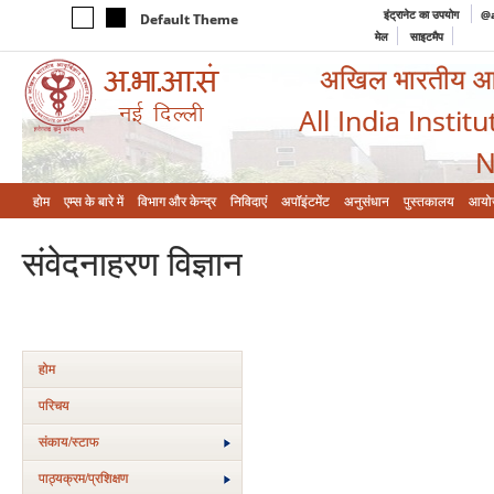
इंट्रानेट का उपयोग
@a
Default Theme
मेल
साइटमैप
अखिल भारतीय आयुर
All India Instit
N
होम
एम्‍स के बारे में
विभाग और केन्‍द्र
निविदाएं
अपॉइंटमेंट
अनुसंधान
पुस्तकालय
आयो
संवेदनाहरण विज्ञान
होम
परिचय
संकाय/स्‍टाफ
पाठ्यक्रम/प्रशिक्षण