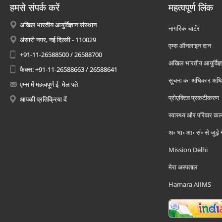
हमसे संपर्क करें
महत्वपूर्ण लिंक
अखिल भारतीय आयुर्विज्ञान संस्थान
नागरिक चार्टर
अंसारी नगर, नई दिल्ली - 110029
एम्स ऑनलाइन दान
+91-11-26588500 / 26588700
अखिल भारतीय आयुर्विज्ञ
फैक्स: +91-11-26588663 / 26588641
सूचना का अधिकार अध
एम्स में महत्वपूर्ण ई -मेल पते
प्रोएक्टिव प्रकटीकरण
आपकी प्रतिक्रिया दें
स्वास्थ्य और परिवार कल
अ॰ भा॰ आ॰ सं॰ से जुड़े
Mission Delhi
मेरा अस्पताल
Hamara AIIMS