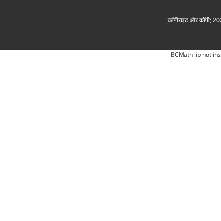
कॉपीराइट और कॉपी; 2026
BCMath lib not ins