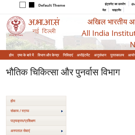
इंट्रानेट का उपयोग
@a
Default Theme
मेल
साइटमैप
अखिल भारतीय आयुर
All India Instit
N
होम
एम्‍स के बारे में
विभाग और केन्‍द्र
निविदाएं
अपॉइंटमेंट
अनुसंधान
पुस्तकालय
आयो
भौतिक चिकित्सा और पुनर्वास विभाग
होम
संकाय / स्टाफ
पाठ्यक्रम/प्रशिक्षण
अस्‍पताल सेवाएं