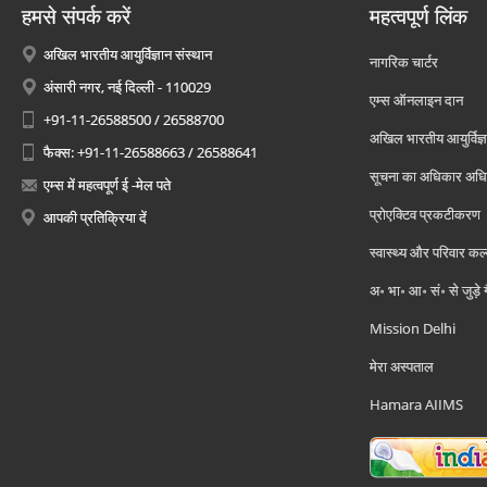
हमसे संपर्क करें
महत्वपूर्ण लिंक
अखिल भारतीय आयुर्विज्ञान संस्थान
नागरिक चार्टर
अंसारी नगर, नई दिल्ली - 110029
एम्स ऑनलाइन दान
+91-11-26588500 / 26588700
अखिल भारतीय आयुर्विज्ञ
फैक्स: +91-11-26588663 / 26588641
सूचना का अधिकार अध
एम्स में महत्वपूर्ण ई -मेल पते
प्रोएक्टिव प्रकटीकरण
आपकी प्रतिक्रिया दें
स्वास्थ्य और परिवार कल
अ॰ भा॰ आ॰ सं॰ से जुड़े
Mission Delhi
मेरा अस्पताल
Hamara AIIMS