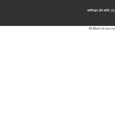
कॉपीराइट और कॉपी; 2026
BCMath lib not ins