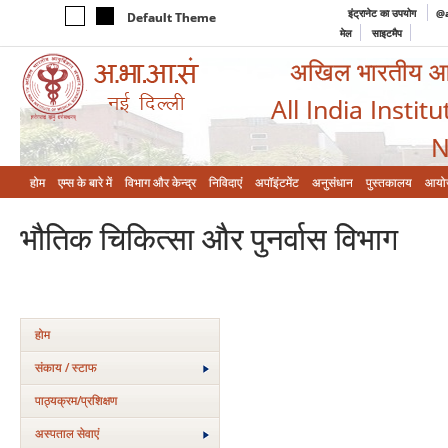
इंट्रानेट का उपयोग
@a
Default Theme
मेल
साइटमैप
अखिल भारतीय आयुर
All India Instit
N
होम
एम्‍स के बारे में
विभाग और केन्‍द्र
निविदाएं
अपॉइंटमेंट
अनुसंधान
पुस्तकालय
आयो
भौतिक चिकित्सा और पुनर्वास विभाग
होम
संकाय / स्टाफ
पाठ्यक्रम/प्रशिक्षण
अस्‍पताल सेवाएं