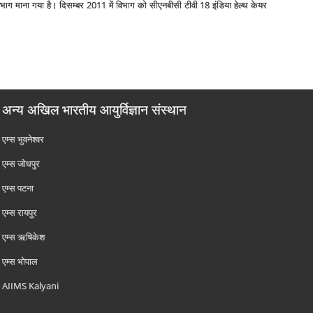
तम विभाग माना गया है। दिसम्‍बर 2011 में विभाग को सीएनबीसी टीवी 18 इंडिया हेल्‍थ केयर
अन्य अखिल भारतीय आयुर्विज्ञान संस्थान
एम्‍स भुवनेश्वर
एम्‍स जोधपुर
एम्‍स पटना
एम्‍स रायपुर
एम्‍स ऋषिकेश
एम्‍स भोपाल
AIIMS Kalyani