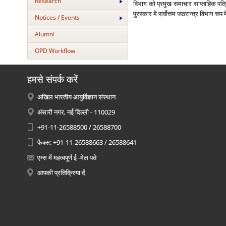
Research
विभाग को प्रमुख समाचार साप्‍ताहिक पत्रिक
पुरस्‍कार में सर्वोत्तम जठरान्‍त्र विभाग रूप
Notices / Events
Alumni
OPD Workflow
हमसे संपर्क करें
अखिल भारतीय आयुर्विज्ञान संस्थान
अंसारी नगर, नई दिल्ली - 110029
+91-11-26588500 / 26588700
फैक्स: +91-11-26588663 / 26588641
एम्स में महत्वपूर्ण ई -मेल पते
आपकी प्रतिक्रिया दें