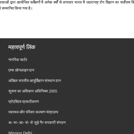
ाओं द्वारा आयोजित सर्वेक्षणों में अनेक वर्षों से लगातार भारत में जठरान्‍त्र रोग विज्ञान का सर्वोत्
 में सम्‍मानित किया गया है।
महत्वपूर्ण लिंक
नागरिक चार्टर
एम्स ऑनलाइन दान
अखिल भारतीय आयुर्विज्ञान संस्थान दान
सूचना का अधिकार अधिनियम 2005
प्रोएक्टिव प्रकटीकरण
स्वास्थ्य और परिवार कल्याण मंत्रालय
अ॰ भा॰ आ॰ सं॰ से जुड़े गैर सरकारी संगठन
Mission Delhi