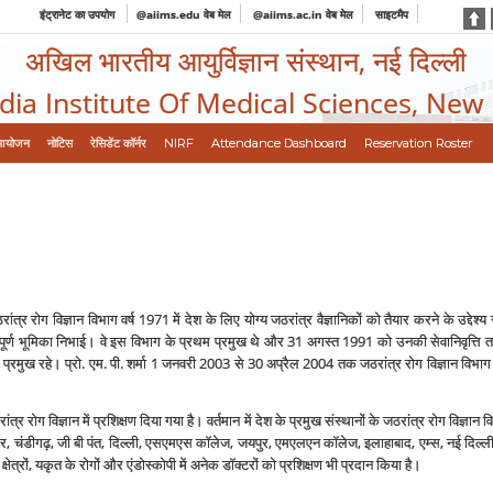
इंट्रानेट का उपयोग
@aiims.edu वेब मेल
@aiims.ac.in वेब मेल
साइटमैप
अखिल भारतीय आयुर्विज्ञान संस्थान, नई दिल्ली
ndia Institute Of Medical Sciences, New
आयोजन
नोटिस
रेसिडेंट कॉर्नर
NIRF
Attendance Dashboard
Reservation Roster
ांत्र रोग विज्ञान विभाग वर्ष 1971 में देश के लिए योग्‍य जठरांत्र वैज्ञानिकों को तैयार करने के उद्दे
हत्‍वपूर्ण भूमिका निभाई। वे इस विभाग के प्रथम प्रमुख थे और 31 अगस्‍त 1991 को उनकी सेवानिवृत्ति
्रमुख रहे। प्रो. एम. पी. शर्मा 1 जनवरी 2003 से 30 अप्रैल 2004 तक जठरांत्र रोग विज्ञान विभाग के 
रोग विज्ञान में प्रशिक्षण दिया गया है। वर्तमान में देश के प्रमुख संस्‍थानों के जठरांत्र रोग विज्ञान विभा
गढ़, जी बी पंत, दिल्‍ली, एसएमएस कॉलेज, जयपुर, एमएलएन कॉलेज, इलाहाबाद, एम्‍स, नई दिल्‍ली
ट क्षेत्रों, यकृत के रोगों और एंडोस्‍कोपी में अनेक डॉक्‍टरों को प्रशिक्षण भी प्रदान किया है।