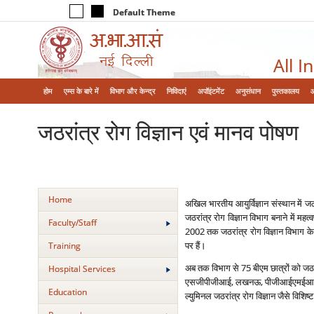
Default Theme
All I
होम
एम्‍स के बारे में
विभाग और केन्‍द्र
निविदाएं
अपॉइंटमेंट
अनुसंधान
पुस्तकालय
जठरांत्र रोग विज्ञान एवं मानव पोषण
Home
अखिल भारतीय आयुर्विज्ञान संस्‍थान में जठर
जठरांत्र रोग विज्ञान विभाग बनाने में म
Faculty/Staff
2002 तक जठरांत्र रोग विज्ञान विभाग के प
पर हैं।
Training
अब तक विभाग से 75 बीएम छात्रों को जठरांत्र 
Hospital Services
एसजीपीजीआई, लखनऊ, पीजीआईएमईआर, चंडी
Education
ल्‍युमिनल जठरांत्र रोग विज्ञान जैसे विशिष्‍