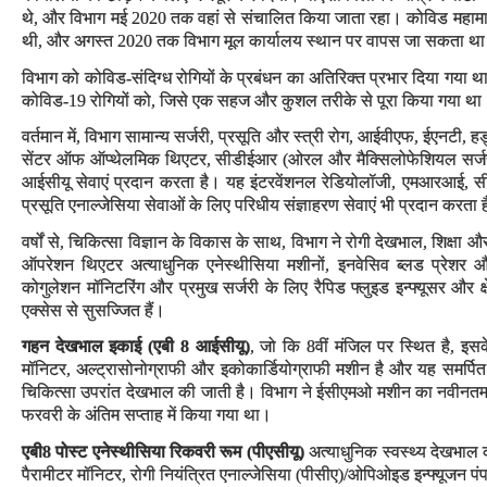
थे, और विभाग मई 2020 तक वहां से संचालित किया जाता रहा। कोविड महामारी 
थी, और अगस्त 2020 तक विभाग मूल कार्यालय स्थान पर वापस जा सकता था। इस 
विभाग को कोविड-संदिग्ध रोगियों के प्रबंधन का अतिरिक्त प्रभार दिया गया था
कोविड-19 रोगियों को, जिसे एक सहज और कुशल तरीके से पूरा किया गया था
वर्तमान में, विभाग सामान्य सर्जरी, प्रसूति और स्त्री रोग, आईवीएफ, ईएनटी, 
सेंटर ऑफ ऑप्थेलमिक थिएटर, सीडीईआर (ओरल और मैक्सिलोफेशियल सर्जरी)
आईसीयू सेवाएं प्रदान करता है। यह इंटरवेंशनल रेडियोलॉजी, एमआरआई, सीटी
प्रसूति एनाल्जेसिया सेवाओं के लिए परिधीय संज्ञाहरण सेवाएं भी प्रदान करता 
वर्षों से, चिकित्सा विज्ञान के विकास के साथ, विभाग ने रोगी देखभाल, शिक्षा 
ऑपरेशन थिएटर अत्याधुनिक एनेस्थीसिया मशीनों, इनवेसिव ब्लड प्रेशर 
कोगुलेशन मॉनिटरिंग और प्रमुख सर्जरी के लिए रैपिड फ्लुइड इन्फ्यूसर और क्षे
एक्सेस से सुसज्जित हैं।
गहन देखभाल इकाई (एबी 8 आईसीयू)
, जो कि 8वीं मंजिल पर स्थित है, इसक
मॉनिटर, अल्ट्रासोनोग्राफी और इकोकार्डियोग्राफी मशीन है और यह समर्पित 
चिकित्सा उपरांत देखभाल की जाती है। विभाग ने ईसीएमओ मशीन का नवीनत
फरवरी के अंतिम सप्ताह में किया गया था।
एबी8 पोस्ट एनेस्थीसिया रिकवरी रूम (पीएसीयू
)
अत्याधुनिक स्वस्थ्य देखभाल
पैरामीटर मॉनिटर, रोगी नियंत्रित एनाल्जेसिया (पीसीए)/ओपिओइड इन्फ्यूजन प