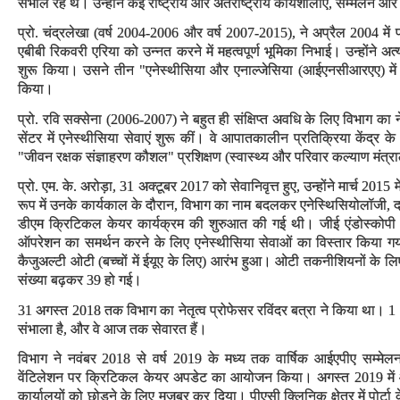
संभाल रहे थे। उन्होंने कई राष्ट्रीय और अंतर्राष्ट्रीय कार्यशालाएं, सम्मेलन 
प्रो. चंद्रलेखा (वर्ष 2004-2006 और वर्ष 2007-2015), ने अप्रैल 2004 मे
एबीबी रिकवरी एरिया को उन्नत करने में महत्वपूर्ण भूमिका निभाई। उन्होंने अत्
शुरू किया। उसने तीन "एनेस्थीसिया और एनाल्जेसिया (आईएनसीआरएए) में ह
किया।
प्रो. रवि सक्सेना (2006-2007) ने बहुत ही संक्षिप्त अवधि के लिए विभाग का न
सेंटर में एनेस्थीसिया सेवाएं शुरू कीं। वे आपातकालीन प्रतिक्रिया केंद्र के अध्
"जीवन रक्षक संज्ञाहरण कौशल" प्रशिक्षण (स्वास्थ्य और परिवार कल्याण मंत्
प्रो. एम. के. अरोड़ा, 31 अक्टूबर 2017 को सेवानिवृत्त हुए, उन्होंने मार्च 2015 
रूप में उनके कार्यकाल के दौरान, विभाग का नाम बदलकर एनेस्थिसियोलॉजी,
डीएम क्रिटिकल केयर कार्यक्रम की शुरुआत की गई थी। जीई एंडोस्कोपी क्षे
ऑपरेशन का समर्थन करने के लिए एनेस्थीसिया सेवाओं का विस्तार किया गया
कैजुअल्टी ओटी (बच्चों में ईयूए के लिए) आरंभ हुआ। ओटी तकनीशियनों के लिए
संख्या बढ़कर 39 हो गई।
31 अगस्त 2018 तक विभाग का नेतृत्व प्रोफेसर रविंदर बत्रा ने किया था। 1 अ
संभाला है, और वे आज तक सेवारत हैं।
विभाग ने नवंबर 2018 से वर्ष 2019 के मध्य तक वार्षिक आईएपीए सम्मेलन,
वेंटिलेशन पर क्रिटिकल केयर अपडेट का आयोजन किया। अगस्त 2019 में 
कार्यालयों को छोड़ने के लिए मजबूर कर दिया। पीएसी क्लिनिक क्षेत्र में पोर्