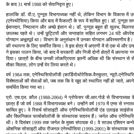
के बाद 31 मार्च 1988 को सेवानिवृत्त हुए।
हालांकि डॉ. वी.ए. पुन्नूस विभागाध्यक्ष नहीं थे, लेकिन विभाग के विकास में
(एनेस्थीसिया) किया और बाद में फैकल्टी के रूप में शामिल हुए। डॉ. पुन्नूस 
ईमानदार, निष्ठावान और अच्छे इंसान थे। डॉ. पुन्नूस बहुत ही सुलभ, मिलन
उपलब्ध रहते थे। उन्हें छुट्टियों और सप्ताहांत सहित लगभग 24 घंटे ऑपर
योगदान अभूतपूर्व था। विभाग के अनुसंधान में उनका योगदान अविस्मरणीय है। डॉ.
की स्थापना के लिए समर्पित किया। वे इस क्षेत्र में अग्रणी में से एक थे और उ
ने इसका पालन किया, जो बाद में सरकारी और निजी दोनों क्षेत्रों में अपनाया गया।
दिया। छात्रों के बीच उनकी लोकप्रियता इतनी अधिक थी कि संस्थान से सेवान
मौका मिलता, लोग उन्हें घेर लिया करते थे।
वर्ष 1984 तक, एनेस्थिसियोलॉजी (कार्डियोथोरेसिक-वैस्कुलर, न्यूरो-एनेस्थ
विशेषताओं की सेवाओं को, जब तक कि वे खुद को स्थापित नहीं हो जाते, अपने स्व
समर्थित किया गया था।
प्रो. एच.एल. कौल (1988-2004) ने प्रोफेसर जी.आर.गोडे से विभागाध्यक्ष क
छात्र हैं जो वर्ष 1988 में विभागाध्यक्ष बने। उन्होंने वर्ष 1970 में एम्स से 
शामिल हुए। वे रिसर्च सोसाइटी ऑफ एनेस्थिसियोलॉजी एंड एलाइड साइंस
और क्लिनिकल फार्माकोलॉजी के संस्थापक सदस्य हैं। जर्नल ऑफ एनेस्थिसिय
थी। वे दिसंबर 1999 तक जर्नल के मुख्य संपादक थे। वे साउथ एशियन कन
ओशनिक सोसाइटी ऑफ रीजनल एनेस्थीसिया (1999-2001) के संस्थापक सदस्यों मे