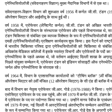
एनेस्थिसियोलॉजी (संवेदनाहरण विज्ञान) मुख्य नैदानिक विभागों में से एक था।
संवेदनाहरण-विज्ञान विभाग की शुरुआत वर्ष 1956 में कर्नल जी.सी. टंडन (195
ऑपरेशन थिएटर और आईसीयू के साथ हुई थी।
वर्ष 1958 में, प्रोफेसर (लेफ्टिनेंट कर्नल) जी.सी. टंडन को अखिल भारतीय
एनेस्थिसियोलॉजी विभाग के संस्थापक प्रोफेसर और पहले विभागाध्यक्ष थे, स
टंडन चिकित्सा से संबंधित एक व्यापक विशेषता के रूप में एनेस्थिसियोलॉजी की म
एमडी (एनेस्थिसियोलॉजी) प्रशिक्षण कार्यक्रम शुरू किया। इस पैटर्न को राष्ट्
में भारतीय चिकित्सा परिषद द्वारा एनेस्थिसियोलॉजी को चिकित्सा से संबंधित 
अधिकांश मेडिकल कॉलेजों में इसके स्वतंत्र विभागों और प्रोफेसरों के पदों 
एनेस्थीसिया के पहले अध्यक्ष थे, जो वर्तमान आईएसए दिल्ली शाखा के अग्रदू
पिछले संयुक्त सम्मेलन में, प्रोफेसर टंडन को इंडियन सोसाइटी ऑफ एनेस्थेटिस्ट
जर्नल ऑफ एनेस्थीसिया के संपादक रहे।
वर्ष 1964 में, विभाग के प्रशासनिक कार्यालयों को "टीचिंग ब्लॉक" 5वीं मंजिल
ऑपरेशन थिएटर को 8वीं मंजिल (12 ऑपरेशन थिएटर) के सी एंड डी ब्लॉक में 
बाद में विभाग का नेतृत्व प्रोफेसर जी.आर. गोडे (1970-1988) ने किया। प्रो
एसोसिएट प्रोफेसर के पद तक पहुंचे, और वर्ष 1970 में कर्नल जी.सी. टंडन के स्
में प्रोफेसर के पद पर पदोन्नत किया गया था। उन्होंने मानव रेबीज के प्रबंधन 
वर्ष 1979 में एम्स, नई दिल्ली में आस्ट्रेलियाई अंतर्राष्ट्रीय सम्मेलन आयो
के रूप में सम्मानित किया गया था। प्रोफेसर जी.आर. गोडे देश के अग्रणी एनेस