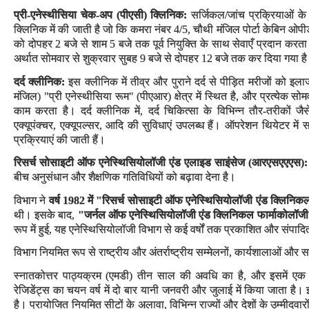
प्री-एनेस्थीसिया चेक-अप (पीएसी) क्लिनिक:
सर्जिकल/जांच प्रक्रियाओं के ल
क्लिनिक में की जाती है जो कि कमरा नंबर 4/5, चौथी मंजिल पोर्टा केबिन ओपीडी
को दोपहर 2 बजे से शाम 5 बजे तक पूर्व नियुक्ति के साथ सेवाएँ प्रदान करता
अर्थात सोमवार से शुक्रवार सुबह 9 बजे से दोपहर 12 बजे तक कर दिया गया ह
दर्द क्लीनिक:
इस क्लीनिक में तीव्र और पुराने दर्द से पीड़ित मरीजों को इल
मंजिल) "प्री एनेस्थीसिया रूम" (पीएआर) क्षेत्र में स्थित है, और प्रत्येक
काम करता है। दर्द क्लीनिक में, दर्द चिकित्सा के विभिन्न तौर-तरीकों जैसे
एक्यूपंक्चर, एक्यूपल्सर, आदि की सुविधाएं उपलब्ध हैं। ऑपरेशन थियेटर में सप्
प्रक्रियाएं की जाती हैं।
रिसर्च सोसाइटी ऑफ एनेस्थिसियोलॉजी एंड एलाइड साइंसेज (आरएसएएएस
):
बीच अनुसंधान और शैक्षणिक गतिविधियों को बढ़ावा देना है।
विभाग ने
वर्ष 1982 में "रिसर्च सोसाइटी ऑफ एनेस्थिसियोलॉजी एंड क्लिनिकल
थी। इसके बाद,
"जर्नल ऑफ एनेस्थिसियोलॉजी एंड क्लिनिकल फार्माकोलॉज
रूप में हुई, यह एनेस्थिसियोलॉजी विभाग से कई वर्षों तक प्रकाशित और संपा
विभाग नियमित रूप से राष्ट्रीय और अंतर्राष्ट्रीय सम्मेलनों, कार्यशालाओं औ
स्नातकोत्तर पाठ्यक्रम (एमडी) तीन साल की अवधि का है, और इसमें एक 
रेजिडेंट्स का चयन वर्ष में दो बार यानी जनवरी और जुलाई में किया जाता है। इ
है। प्रायोजित नियमित सीटों के अलावा, विभिन्न राज्यों और देशों के उम्मीदवार