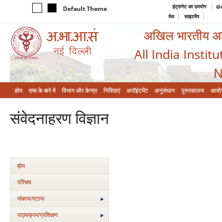
इंट्रानेट का उपयोग
@a
Default Theme
मेल
साइटमैप
अखिल भारतीय आयुर
All India Instit
N
होम
एम्‍स के बारे में
विभाग और केन्‍द्र
निविदाएं
अपॉइंटमेंट
अनुसंधान
पुस्तकालय
आयो
संवेदनाहरण विज्ञान
होम
परिचय
संकाय/स्‍टाफ
पाठ्यक्रम/प्रशिक्षण