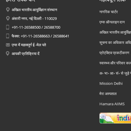
अखिल भारतीय आयुर्विज्ञान संस्थान
नागरिक चार्टर
अंसारी नगर, नई दिल्ली - 110029
एम्स ऑनलाइन दान
+91-11-26588500 / 26588700
अखिल भारतीय आयुर्विज्ञ
फैक्स: +91-11-26588663 / 26588641
सूचना का अधिकार अध
एम्स में महत्वपूर्ण ई -मेल पते
प्रोएक्टिव प्रकटीकरण
आपकी प्रतिक्रिया दें
स्वास्थ्य और परिवार कल
अ॰ भा॰ आ॰ सं॰ से जुड़े
Mission Delhi
मेरा अस्पताल
Hamara AIIMS