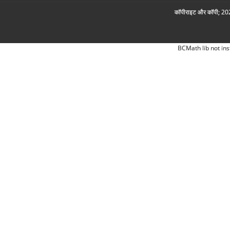
कॉपीराइट और कॉपी; 2026
BCMath lib not ins