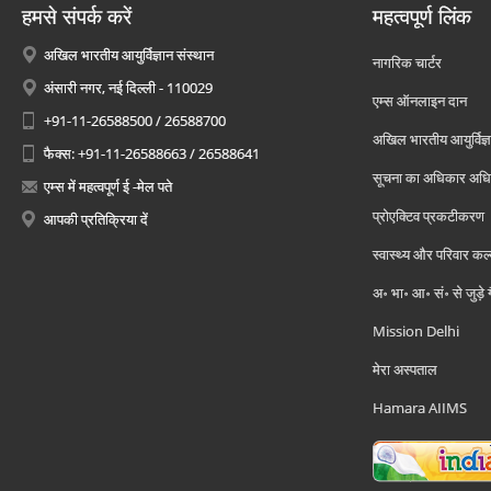
हमसे संपर्क करें
महत्वपूर्ण लिंक
अखिल भारतीय आयुर्विज्ञान संस्थान
नागरिक चार्टर
अंसारी नगर, नई दिल्ली - 110029
एम्स ऑनलाइन दान
+91-11-26588500 / 26588700
अखिल भारतीय आयुर्विज्ञ
फैक्स: +91-11-26588663 / 26588641
सूचना का अधिकार अध
एम्स में महत्वपूर्ण ई -मेल पते
प्रोएक्टिव प्रकटीकरण
आपकी प्रतिक्रिया दें
स्वास्थ्य और परिवार कल
अ॰ भा॰ आ॰ सं॰ से जुड़े
Mission Delhi
मेरा अस्पताल
Hamara AIIMS