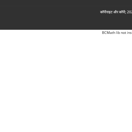
कॉपीराइट और कॉपी; 2026
BCMath lib not ins