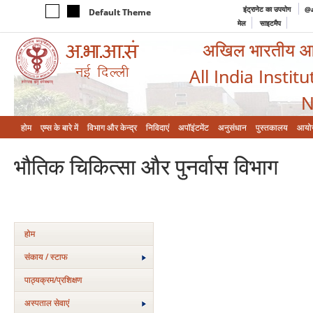
इंट्रानेट का उपयोग
@a
Default Theme
मेल
साइटमैप
अखिल भारतीय आयुर
All India Instit
N
होम
एम्‍स के बारे में
विभाग और केन्‍द्र
निविदाएं
अपॉइंटमेंट
अनुसंधान
पुस्तकालय
आयो
भौतिक चिकित्सा और पुनर्वास विभाग
होम
संकाय / स्टाफ
पाठ्यक्रम/प्रशिक्षण
अस्‍पताल सेवाएं