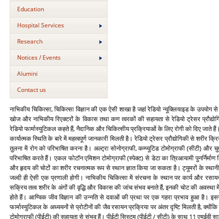
Education
Hospital Services
Research
Notices / Events
Alumini
Contact us
नाभिकीय चिकित्‍सा, चिकित्‍सा विज्ञान की एक ऐसी शाखा है जहां रेडियो न्‍यूक्लियाइड के उपयोग
खोज और नाभिकीय रिएक्‍टरों के विकास तथा कण त्‍वरकों की सहायता से रेडियो ट्रेसर प्रौद्योगिकी म
रेडियो फार्मास्‍युटिकल कहते हैं, नैदानिक और चिकित्‍सीय प्रक्रियाओं के लिए रोगी को दिए जाते है
कार्यात्‍मक स्थिति के बारे में महत्‍वपूर्ण जानकारी मिलती है। रेडियो ट्रेसर प्रौद्योगिकी से शरीर क
तुलना में रोग को परिभाषित करना है। अल्‍ट्रा सोनोग्राफी, कम्‍प्‍यूटिड टोमोग्राफी (सीटी) 
परिभाषित करते हैं। एकल फोटॉन एमिशन टोमोग्राफी (स्‍पेक्‍ट) से डेटा का त्रिआयामी पुनर्निर्मा
और हृदय की चोटों का शरीर रचनात्‍मक रूप से स्‍थान ज्ञात किया जा सकता है। ट्यूमरों के स्‍थानीक
जल्‍दी ही ऐसी एक प्रणाली होगी। नाभिकीय चिकित्‍सा में संरचना के स्‍थान पर कार्य और रसा
सक्रिय तत्‍व शरीर के अंगों की वृद्धि और विकास की जांच संभव बनाते हैं, इनकी चोट की अवस्‍था
होते हैं। आण्विक जीव विज्ञान की उन्‍नति से दवाओं की प्रथा पर एक गहरा प्रभाव हुआ है। इसस
फार्मास्‍युटिकल के अध्‍ययनों से प्रोटीनों की जैव रसायन प्रक्रिया पर अंतर दृष्टि मिलती है, क्‍य
टोमोग्राफी (पीईटी) की सहायता से संभव हैं। पीईटी सिस्‍टम (पीईटी / सीटी) के साथ 11 एमईवी साइक्