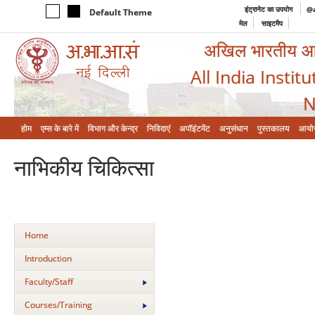
इंट्रानेट का उपयोग
@a
Default Theme
मेल
साइटमैप
अखिल भारतीय आयुर
All India Instit
N
होम
एम्‍स के बारे में
विभाग और केन्‍द्र
निविदाएं
अपॉइंटमेंट
अनुसंधान
पुस्तकालय
आयो
नाभिकीय चिकित्‍सा
Home
Introduction
Faculty/Staff
Courses/Training