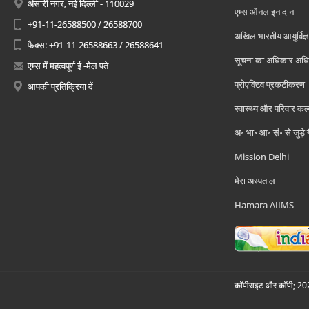
अंसारी नगर, नई दिल्ली - 110029
एम्स ऑनलाइन दान
+91-11-26588500 / 26588700
अखिल भारतीय आयुर्विज्ञ
फैक्स: +91-11-26588663 / 26588641
सूचना का अधिकार अध
एम्स में महत्वपूर्ण ई -मेल पते
प्रोएक्टिव प्रकटीकरण
आपकी प्रतिक्रिया दें
स्वास्थ्य और परिवार कल
अ॰ भा॰ आ॰ सं॰ से जुड़े
Mission Delhi
मेरा अस्पताल
Hamara AIIMS
कॉपीराइट और कॉपी; 2026