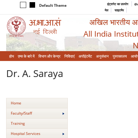
इंट्रानेट का उपयोग
@a
Default Theme
मेल
साइटमैप
अखिल भारतीय आयुर
All India Instit
N
होम
एम्‍स के बारे में
विभाग और केन्‍द्र
निविदाएं
अपॉइंटमेंट
अनुसंधान
पुस्तकालय
आयो
Dr. A. Saraya
Home
Faculty/Staff
Training
Hospital Services