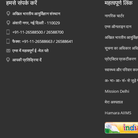
हमसे संपर्क करें
महत्वपूर्ण लिंक
अखिल भारतीय आयुर्विज्ञान संस्थान
नागरिक चार्टर
अंसारी नगर, नई दिल्ली - 110029
एम्स ऑनलाइन दान
+91-11-26588500 / 26588700
अखिल भारतीय आयुर्विज्ञ
फैक्स: +91-11-26588663 / 26588641
सूचना का अधिकार अध
एम्स में महत्वपूर्ण ई -मेल पते
प्रोएक्टिव प्रकटीकरण
आपकी प्रतिक्रिया दें
स्वास्थ्य और परिवार कल
अ॰ भा॰ आ॰ सं॰ से जुड़े
Mission Delhi
मेरा अस्पताल
Hamara AIIMS