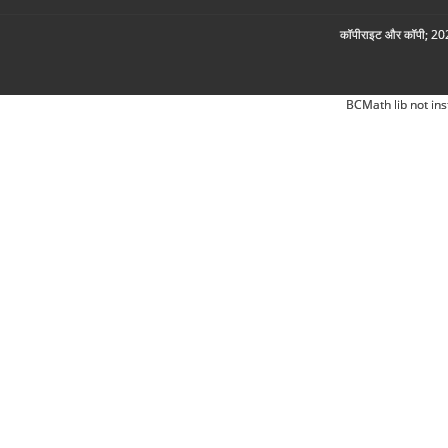
कॉपीराइट और कॉपी; 2026
BCMath lib not ins